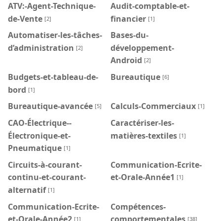
ATV:-Agent-Technique-
Audit-comptable-et-
de-Vente
financier
[2]
[1]
Automatiser-les-tâches-
Bases-du-
d’administration
développement-
[2]
Android
[2]
Budgets-et-tableau-de-
Bureautique
[6]
bord
[1]
Bureautique-avancée
Calculs-Commerciaux
[5]
[1]
CAO-Électrique--
Caractériser-les-
Électronique-et-
matières-textiles
[1]
Pneumatique
[1]
Circuits-à-courant-
Communication-Ecrite-
continu-et-courant-
et-Orale-Année1
[1]
alternatif
[1]
Communication-Ecrite-
Compétences-
et-Orale-Année2
comportementales
[1]
[38]