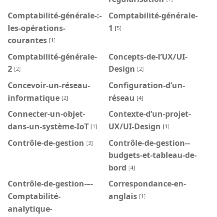
Comptabilité-générale-:-
Comptabilité-générale-
les-opérations-
1
[5]
courantes
[1]
Comptabilité-générale-
Concepts-de-l’UX/UI-
2
Design
[2]
[2]
Concevoir-un-réseau-
Configuration-d’un-
informatique
réseau
[2]
[4]
Connecter-un-objet-
Contexte-d’un-projet-
dans-un-système-IoT
UX/UI-Design
[1]
[1]
Contrôle-de-gestion
Contrôle-de-gestion--
[3]
budgets-et-tableau-de-
bord
[4]
Contrôle-de-gestion-–-
Correspondance-en-
Comptabilité-
anglais
[1]
analytique-