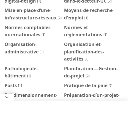
digital-design
dans-le-secteur-GC
[1]
[2]
Mise-en-place-d’une-
Moyens-de-recherche-
infrastructure-réseaux
d’emploi
[2]
[1]
Normes-comptables-
Normes-et-
internationales
réglementations
[1]
[1]
Organisation-
Organisation-et-
administrative
planification-des-
[1]
activités
[1]
Pathologie-de-
Planification-–-Gestion-
bâtiment
de-projet
[1]
[2]
Posts
Pratique-de-la-paie
[1]
[3]
Pré-dimensionnement-
Préparation-d’un-projet-
et-dimensionnement-
web
[3]
des-bâtiments
[1]
Production-de-
Programmation-
documents
KOTLIN
[1]
[3]