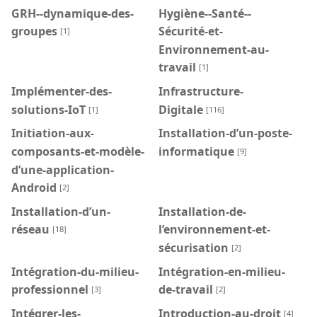
GRH--dynamique-des-
Hygiène--Santé--
groupes
Sécurité-et-
[1]
Environnement-au-
travail
[1]
Implémenter-des-
Infrastructure-
solutions-IoT
Digitale
[1]
[116]
Initiation-aux-
Installation-d’un-poste-
composants-et-modèle-
informatique
[9]
d’une-application-
Android
[2]
Installation-d’un-
Installation-de-
réseau
l’environnement-et-
[18]
sécurisation
[2]
Intégration-du-milieu-
Intégration-en-milieu-
professionnel
de-travail
[3]
[2]
Intégrer-les-
Introduction-au-droit
[4]