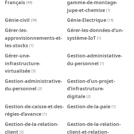
Français
gamme-de-montage-
[44]
jupe-et-chemise
[1]
Génie-civil
Génie-Electrique
[39]
[13]
Gérer-les-
Gérer-les-données-d’un-
approvisionnements-et-
système-IoT
[1]
les-stocks
[1]
Gérer-une-
Gestion-administative-
infrastructure-
du-personnel
[1]
virtualisée
[3]
Gestion-administrative-
Gestion-d’un-projet-
du-personnel
d’infrastruture-
[2]
digitale
[2]
Gestion-de-caisse-et-des-
Gestion-de-la-paie
[1]
régies-d’avance
[1]
Gestion-de-la-relation-
Gestion-de-la-relation-
client
client-et-relation-
[2]