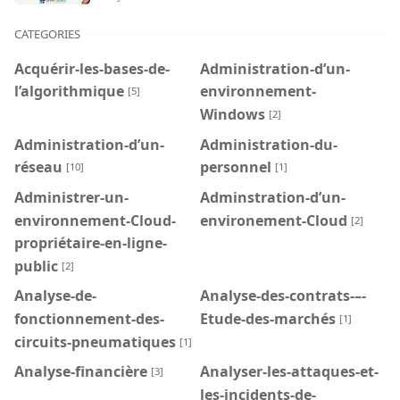
CATEGORIES
Acquérir-les-bases-de-
Administration-d’un-
l’algorithmique
environnement-
[5]
Windows
[2]
Administration-d’un-
Administration-du-
réseau
personnel
[10]
[1]
Administrer-un-
Adminstration-d’un-
environnement-Cloud-
environement-Cloud
[2]
propriétaire-en-ligne-
public
[2]
Analyse-de-
Analyse-des-contrats-–-
fonctionnement-des-
Etude-des-marchés
[1]
circuits-pneumatiques
[1]
Analyse-financière
Analyser-les-attaques-et-
[3]
les-incidents-de-