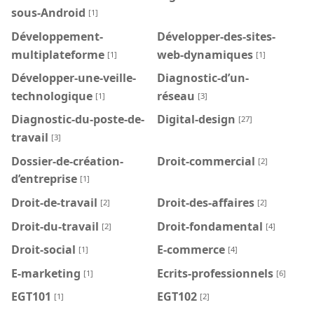
sous-Android
[1]
Développement-
Développer-des-sites-
multiplateforme
web-dynamiques
[1]
[1]
Développer-une-veille-
Diagnostic-d’un-
technologique
réseau
[1]
[3]
Diagnostic-du-poste-de-
Digital-design
[27]
travail
[3]
Dossier-de-création-
Droit-commercial
[2]
d’entreprise
[1]
Droit-de-travail
Droit-des-affaires
[2]
[2]
Droit-du-travail
Droit-fondamental
[2]
[4]
Droit-social
E-commerce
[1]
[4]
E-marketing
Ecrits-professionnels
[1]
[6]
EGT101
EGT102
[1]
[2]