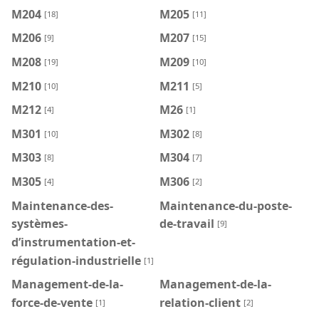
M204
M205
[18]
[11]
M206
M207
[9]
[15]
M208
M209
[19]
[10]
M210
M211
[10]
[5]
M212
M26
[4]
[1]
M301
M302
[10]
[8]
M303
M304
[8]
[7]
M305
M306
[4]
[2]
Maintenance-des-
Maintenance-du-poste-
systèmes-
de-travail
[9]
d’instrumentation-et-
régulation-industrielle
[1]
Management-de-la-
Management-de-la-
force-de-vente
relation-client
[1]
[2]