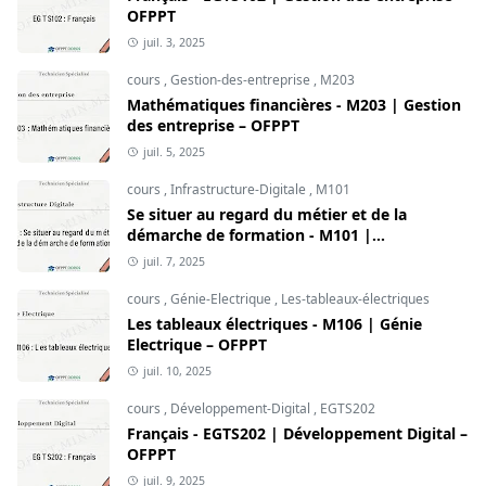
OFPPT
juil. 3, 2025
cours
,
Gestion-des-entreprise
,
M203
Mathématiques financières - M203 | Gestion
des entreprise – OFPPT
juil. 5, 2025
cours
,
Infrastructure-Digitale
,
M101
Se situer au regard du métier et de la
démarche de formation - M101 |
Infrastructure Digitale – OFPPT
juil. 7, 2025
cours
,
Génie-Electrique
,
Les-tableaux-électriques
Les tableaux électriques - M106 | Génie
Electrique – OFPPT
juil. 10, 2025
cours
,
Développement-Digital
,
EGTS202
Français - EGTS202 | Développement Digital –
OFPPT
juil. 9, 2025