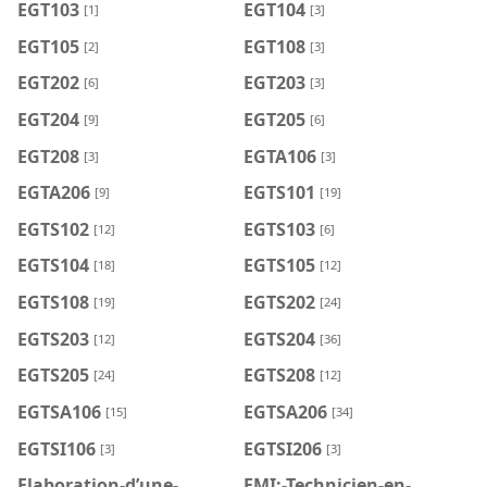
EGT103
EGT104
[1]
[3]
EGT105
EGT108
[2]
[3]
EGT202
EGT203
[6]
[3]
EGT204
EGT205
[9]
[6]
EGT208
EGTA106
[3]
[3]
EGTA206
EGTS101
[9]
[19]
EGTS102
EGTS103
[12]
[6]
EGTS104
EGTS105
[18]
[12]
EGTS108
EGTS202
[19]
[24]
EGTS203
EGTS204
[12]
[36]
EGTS205
EGTS208
[24]
[12]
EGTSA106
EGTSA206
[15]
[34]
EGTSI106
EGTSI206
[3]
[3]
Elaboration-d’une-
EMI:-Technicien-en-