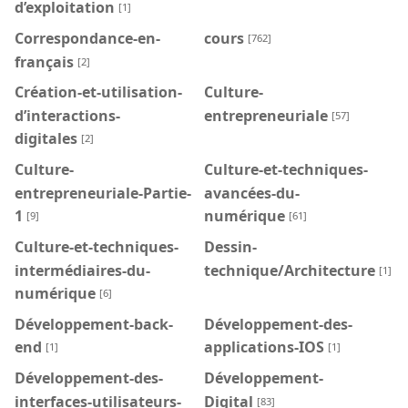
d’exploitation
[1]
Correspondance-en-
cours
[762]
français
[2]
Création-et-utilisation-
Culture-
d’interactions-
entrepreneuriale
[57]
digitales
[2]
Culture-
Culture-et-techniques-
entrepreneuriale-Partie-
avancées-du-
1
numérique
[9]
[61]
Culture-et-techniques-
Dessin-
intermédiaires-du-
technique/Architecture
[1]
numérique
[6]
Développement-back-
Développement-des-
end
applications-IOS
[1]
[1]
Développement-des-
Développement-
interfaces-utilisateurs-
Digital
[83]