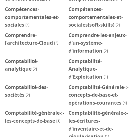
Compétences-
Compétences-
comportementales-et-
comportementales-et-
sociales
sociales(soft-skills)
[4]
[2]
Comprendre-
Comprendre-les-enjeux-
l’architecture-Cloud
d’un-système-
[2]
d’information
[2]
Comptabilité-
Comptabilité-
analytique
Analytique-
[2]
d’Exploitation
[1]
Comptabilité-des-
Comptabilité-Générale-:-
sociétés
concepts-de-base-et-
[2]
opérations-courantes
[4]
Comptabilité-générale-:-
Comptabilité-générale-:-
les-concepts-de-base
les-écritures-
[1]
d’inventaire-et-de-
régularisation
[1]