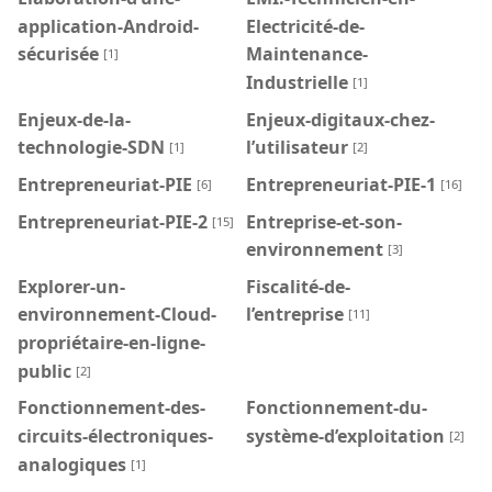
application-Android-
Electricité-de-
sécurisée
Maintenance-
[1]
Industrielle
[1]
Enjeux-de-la-
Enjeux-digitaux-chez-
technologie-SDN
l’utilisateur
[1]
[2]
Entrepreneuriat-PIE
Entrepreneuriat-PIE-1
[6]
[16]
Entrepreneuriat-PIE-2
Entreprise-et-son-
[15]
environnement
[3]
Explorer-un-
Fiscalité-de-
environnement-Cloud-
l’entreprise
[11]
propriétaire-en-ligne-
public
[2]
Fonctionnement-des-
Fonctionnement-du-
circuits-électroniques-
système-d’exploitation
[2]
analogiques
[1]