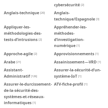
cybersécurité
[2]
Anglais-technique
Anglais-
[20]
technique/Espagnole
[3]
Appliquer-les-
Appréhender-les-
méthodologies-des-
méthodes-
tests-d’intrusions
d’investigation-
[2]
numérique
[1]
Approche-agile
Approvisionnements
[2]
[1]
Arabe
Assainissement-–-VRD
[21]
[1]
Assistant-
Assurer-la-sécurité-d’un-
Administratif
système-IoT
[126]
[1]
Assurer-le-durcissement-
ATV-fiche-profil
[1]
de-la-sécurité-des-
systèmes-et-réseaux-
informatiques
[1]