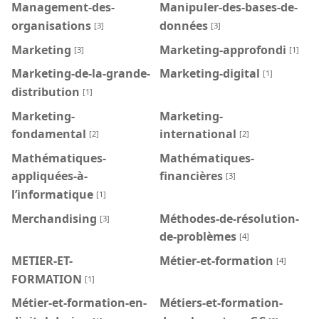
Management-des-
Manipuler-des-bases-de-
organisations
données
[3]
[3]
Marketing
Marketing-approfondi
[3]
[1]
Marketing-de-la-grande-
Marketing-digital
[1]
distribution
[1]
Marketing-
Marketing-
fondamental
international
[2]
[2]
Mathématiques-
Mathématiques-
appliquées-à-
financières
[3]
l’informatique
[1]
Merchandising
Méthodes-de-résolution-
[3]
de-problèmes
[4]
METIER-ET-
Métier-et-formation
[4]
FORMATION
[1]
Métier-et-formation-en-
Métiers-et-formation-