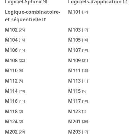
Logiciel-Sphinx
Logiciels-d’application
[4]
[1]
Logique-combinatoire-
M101
[12]
et-séquentielle
[1]
M102
M103
[23]
[17]
M104
M105
[16]
[16]
M106
M107
[15]
[10]
M108
M109
[22]
[21]
M110
M111
[6]
[10]
M112
M113
[5]
[11]
M114
M115
[20]
[5]
M116
M117
[11]
[10]
M118
M123
[3]
[1]
M124
M201
[3]
[26]
M202
M203
[20]
[17]