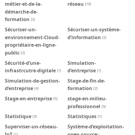
métier-et-de-la-
réseau
[10]
démarche-de-
formation
[2]
Sécuriser-un-
Sécuriser-un-système-
environnement-Cloud-
d’information
[2]
propriétaire-en-ligne-
public
[2]
Sécurité-d’une-
Simulation-
infrastrcutre-digitale
d’entreprise
[1]
[1]
Simulation-de-gestion-
Stage-de-fin-de-
d’entreprise
formation
[4]
[2]
Stage-en-entreprise
stage-en-milieu-
[5]
professionnel
[5]
Statistique
Statistiques
[3]
[1]
Superviser-un-réseau-
Système-d’exploitation-
IoT
open-source:-
[1]