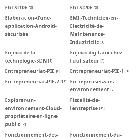
EGTSI106
EGTSI206
[3]
[3]
Elaboration-d’une-
EMI:-Technicien-en-
application-Android-
Electricité-de-
sécurisée
Maintenance-
[1]
Industrielle
[1]
Enjeux-de-la-
Enjeux-digitaux-chez-
technologie-SDN
l’utilisateur
[1]
[2]
Entrepreneuriat-PIE
Entrepreneuriat-PIE-1
[6]
[16]
Entrepreneuriat-PIE-2
Entreprise-et-son-
[15]
environnement
[3]
Explorer-un-
Fiscalité-de-
environnement-Cloud-
l’entreprise
[11]
propriétaire-en-ligne-
public
[2]
Fonctionnement-des-
Fonctionnement-du-