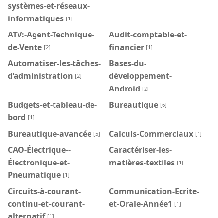
systèmes-et-réseaux-
informatiques
[1]
ATV:-Agent-Technique-
Audit-comptable-et-
de-Vente
financier
[2]
[1]
Automatiser-les-tâches-
Bases-du-
d’administration
développement-
[2]
Android
[2]
Budgets-et-tableau-de-
Bureautique
[6]
bord
[1]
Bureautique-avancée
Calculs-Commerciaux
[5]
[1]
CAO-Électrique--
Caractériser-les-
Électronique-et-
matières-textiles
[1]
Pneumatique
[1]
Circuits-à-courant-
Communication-Ecrite-
continu-et-courant-
et-Orale-Année1
[1]
alternatif
[1]