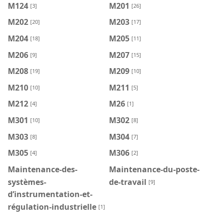
M124
M201
[3]
[26]
M202
M203
[20]
[17]
M204
M205
[18]
[11]
M206
M207
[9]
[15]
M208
M209
[19]
[10]
M210
M211
[10]
[5]
M212
M26
[4]
[1]
M301
M302
[10]
[8]
M303
M304
[8]
[7]
M305
M306
[4]
[2]
Maintenance-des-
Maintenance-du-poste-
systèmes-
de-travail
[9]
d’instrumentation-et-
régulation-industrielle
[1]