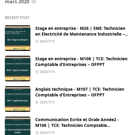
mars 2020
[2]
RECENT POST
Stage en entreprise - M26 | EMI: Technicien
en Electricité de Maintenance Industrielle –
OFPPT
2025/7/15
Stage en entreprise - M108 | TCE: Technicien
Comptable d’Entreprises – OFPPT
2025/7/15
Anglais technique - M107 | TCE: Technicien
Comptable d’Entreprises – OFPPT
2025/7/15
Communication Ecrite et Orale Année2 -
M106 | TCE: Technicien Comptable
d’Entreprises – OFPPT
2025/7/15