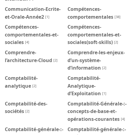
Communication-Ecrite-
Compétences-
et-Orale-Année2
comportementales
[1]
[38]
Compétences-
Compétences-
comportementales-et-
comportementales-et-
sociales
sociales(soft-skills)
[4]
[2]
Comprendre-
Comprendre-les-enjeux-
l’architecture-Cloud
d’un-système-
[2]
d’information
[2]
Comptabilité-
Comptabilité-
analytique
Analytique-
[2]
d’Exploitation
[1]
Comptabilité-des-
Comptabilité-Générale-:-
sociétés
concepts-de-base-et-
[2]
opérations-courantes
[4]
Comptabilité-générale-:-
Comptabilité-générale-:-