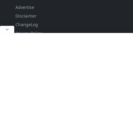
Advertise
Disclaimer
ChangeLog
Privacy Policy
DropDown
DropDown
Sub Menu 1
Sitemap
Contact
FOLLOW US