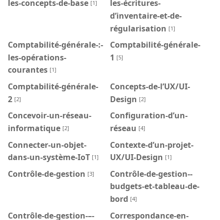
les-concepts-de-base
les-écritures-
[1]
d’inventaire-et-de-
régularisation
[1]
Comptabilité-générale-:-
Comptabilité-générale-
les-opérations-
1
[5]
courantes
[1]
Comptabilité-générale-
Concepts-de-l’UX/UI-
2
Design
[2]
[2]
Concevoir-un-réseau-
Configuration-d’un-
informatique
réseau
[2]
[4]
Connecter-un-objet-
Contexte-d’un-projet-
dans-un-système-IoT
UX/UI-Design
[1]
[1]
Contrôle-de-gestion
Contrôle-de-gestion--
[3]
budgets-et-tableau-de-
bord
[4]
Contrôle-de-gestion-–-
Correspondance-en-