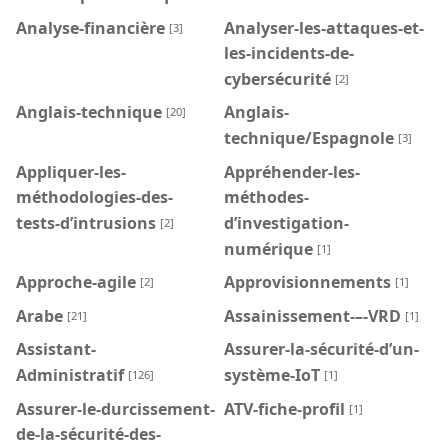
Analyse-financière
Analyser-les-attaques-et-
[3]
les-incidents-de-
cybersécurité
[2]
Anglais-technique
Anglais-
[20]
technique/Espagnole
[3]
Appliquer-les-
Appréhender-les-
méthodologies-des-
méthodes-
tests-d’intrusions
d’investigation-
[2]
numérique
[1]
Approche-agile
Approvisionnements
[2]
[1]
Arabe
Assainissement-–-VRD
[21]
[1]
Assistant-
Assurer-la-sécurité-d’un-
Administratif
système-IoT
[126]
[1]
Assurer-le-durcissement-
ATV-fiche-profil
[1]
de-la-sécurité-des-