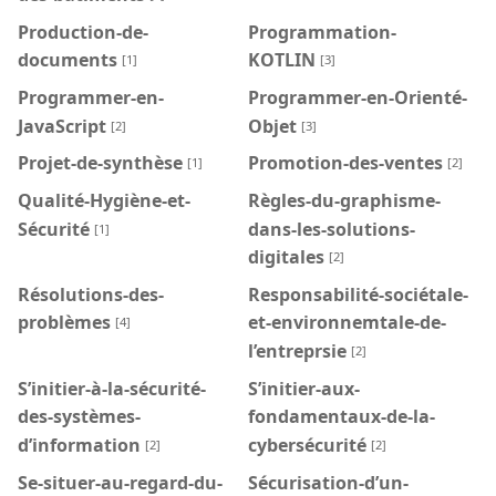
Production-de-
Programmation-
documents
KOTLIN
[1]
[3]
Programmer-en-
Programmer-en-Orienté-
JavaScript
Objet
[2]
[3]
Projet-de-synthèse
Promotion-des-ventes
[1]
[2]
Qualité-Hygiène-et-
Règles-du-graphisme-
Sécurité
dans-les-solutions-
[1]
digitales
[2]
Résolutions-des-
Responsabilité-sociétale-
problèmes
et-environnemtale-de-
[4]
l’entreprsie
[2]
S’initier-à-la-sécurité-
S’initier-aux-
des-systèmes-
fondamentaux-de-la-
d’information
cybersécurité
[2]
[2]
Se-situer-au-regard-du-
Sécurisation-d’un-