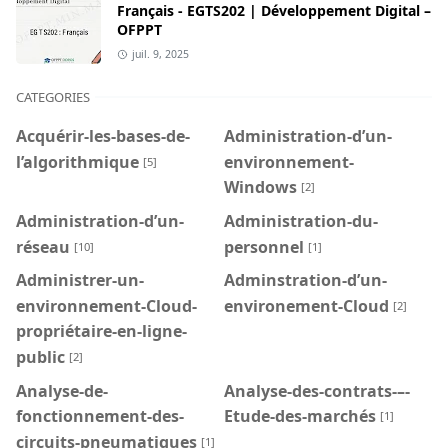
Français - EGTS202 | Développement Digital –
OFPPT
juil. 9, 2025
CATEGORIES
Acquérir-les-bases-de-
Administration-d’un-
l’algorithmique
environnement-
[5]
Windows
[2]
Administration-d’un-
Administration-du-
réseau
personnel
[10]
[1]
Administrer-un-
Adminstration-d’un-
environnement-Cloud-
environement-Cloud
[2]
propriétaire-en-ligne-
public
[2]
Analyse-de-
Analyse-des-contrats-–-
fonctionnement-des-
Etude-des-marchés
[1]
circuits-pneumatiques
[1]