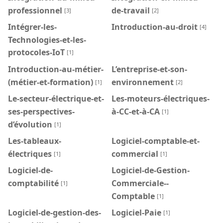
professionnel
de-travail
[3]
[2]
Intégrer-les-
Introduction-au-droit
[4]
Technologies-et-les-
protocoles-IoT
[1]
Introduction-au-métier-
L’entreprise-et-son-
(métier-et-formation)
environnement
[1]
[2]
Le-secteur-électrique-et-
Les-moteurs-électriques-
ses-perspectives-
à-CC-et-à-CA
[1]
d’évolution
[1]
Les-tableaux-
Logiciel-comptable-et-
électriques
commercial
[1]
[1]
Logiciel-de-
Logiciel-de-Gestion-
comptabilité
Commerciale--
[1]
Comptable
[1]
Logiciel-de-gestion-des-
Logiciel-Paie
[1]