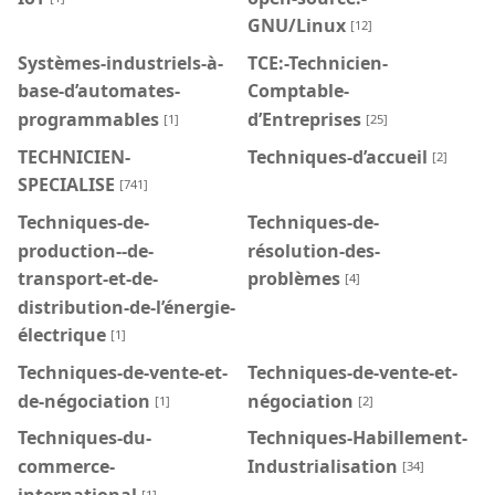
GNU/Linux
[12]
Systèmes-industriels-à-
TCE:-Technicien-
base-d’automates-
Comptable-
programmables
d’Entreprises
[1]
[25]
TECHNICIEN-
Techniques-d’accueil
[2]
SPECIALISE
[741]
Techniques-de-
Techniques-de-
production--de-
résolution-des-
transport-et-de-
problèmes
[4]
distribution-de-l’énergie-
électrique
[1]
Techniques-de-vente-et-
Techniques-de-vente-et-
de-négociation
négociation
[1]
[2]
Techniques-du-
Techniques-Habillement-
commerce-
Industrialisation
[34]
international
[1]