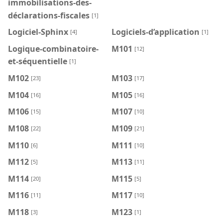
immobilisations-des-
déclarations-fiscales
[1]
Logiciel-Sphinx
Logiciels-d’application
[4]
[1]
Logique-combinatoire-
M101
[12]
et-séquentielle
[1]
M102
M103
[23]
[17]
M104
M105
[16]
[16]
M106
M107
[15]
[10]
M108
M109
[22]
[21]
M110
M111
[6]
[10]
M112
M113
[5]
[11]
M114
M115
[20]
[5]
M116
M117
[11]
[10]
M118
M123
[3]
[1]