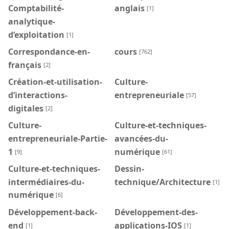
Comptabilité-
anglais
[1]
analytique-
d’exploitation
[1]
Correspondance-en-
cours
[762]
français
[2]
Création-et-utilisation-
Culture-
d’interactions-
entrepreneuriale
[57]
digitales
[2]
Culture-
Culture-et-techniques-
entrepreneuriale-Partie-
avancées-du-
1
numérique
[9]
[61]
Culture-et-techniques-
Dessin-
intermédiaires-du-
technique/Architecture
[1]
numérique
[6]
Développement-back-
Développement-des-
end
applications-IOS
[1]
[1]