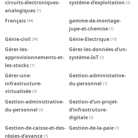
circuits-électroniques-
système-d’exploitation
[2]
analogiques
[1]
Français
gamme-de-montage-
[44]
jupe-et-chemise
[1]
Génie-civil
Génie-Electrique
[39]
[13]
Gérer-les-
Gérer-les-données-d’un-
approvisionnements-et-
système-IoT
[1]
les-stocks
[1]
Gérer-une-
Gestion-administative-
infrastructure-
du-personnel
[1]
virtualisée
[3]
Gestion-administrative-
Gestion-d’un-projet-
du-personnel
d’infrastruture-
[2]
digitale
[2]
Gestion-de-caisse-et-des-
Gestion-de-la-paie
[1]
régies-d’avance
[1]