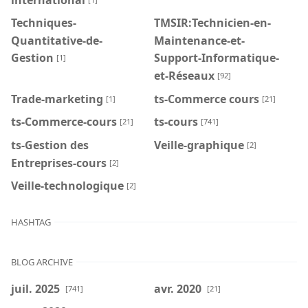
Techniques-
TMSIR:Technicien-en-
Quantitative-de-
Maintenance-et-
Gestion
Support-Informatique-
[1]
et-Réseaux
[92]
Trade-marketing
ts-Commerce cours
[1]
[21]
ts-Commerce-cours
ts-cours
[21]
[741]
ts-Gestion des
Veille-graphique
[2]
Entreprises-cours
[2]
Veille-technologique
[2]
HASHTAG
BLOG ARCHIVE
juil. 2025
avr. 2020
[741]
[21]