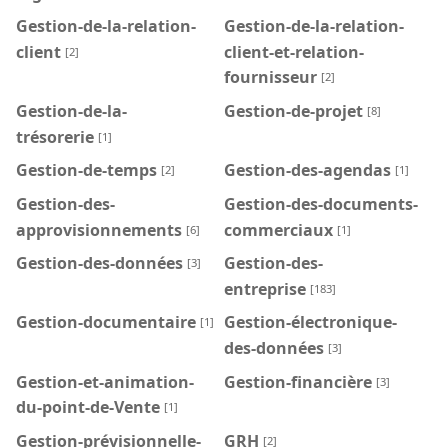
Gestion-de-la-relation-
Gestion-de-la-relation-
client
client-et-relation-
[2]
fournisseur
[2]
Gestion-de-la-
Gestion-de-projet
[8]
trésorerie
[1]
Gestion-de-temps
Gestion-des-agendas
[2]
[1]
Gestion-des-
Gestion-des-documents-
approvisionnements
commerciaux
[6]
[1]
Gestion-des-données
Gestion-des-
[3]
entreprise
[183]
Gestion-documentaire
Gestion-électronique-
[1]
des-données
[3]
Gestion-et-animation-
Gestion-financière
[3]
du-point-de-Vente
[1]
Gestion-prévisionnelle-
GRH
[2]