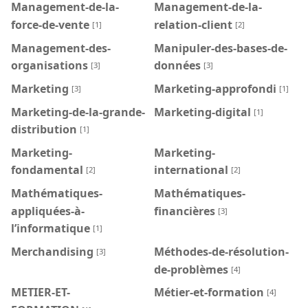
Management-de-la-
Management-de-la-
force-de-vente
relation-client
[1]
[2]
Management-des-
Manipuler-des-bases-de-
organisations
données
[3]
[3]
Marketing
Marketing-approfondi
[3]
[1]
Marketing-de-la-grande-
Marketing-digital
[1]
distribution
[1]
Marketing-
Marketing-
fondamental
international
[2]
[2]
Mathématiques-
Mathématiques-
appliquées-à-
financières
[3]
l’informatique
[1]
Merchandising
Méthodes-de-résolution-
[3]
de-problèmes
[4]
METIER-ET-
Métier-et-formation
[4]