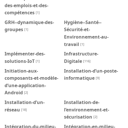
des-emplois-et-des-
compétences
[1]
GRH--dynamique-des-
Hygiène--Santé--
groupes
Sécurité-et-
[1]
Environnement-au-
travail
[1]
Implémenter-des-
Infrastructure-
solutions-IoT
Digitale
[1]
[116]
Initiation-aux-
Installation-d’un-poste-
composants-et-modèle-
informatique
[9]
d’une-application-
Android
[2]
Installation-d’un-
Installation-de-
réseau
l’environnement-et-
[18]
sécurisation
[2]
Intégration-du-milieu-
Intégration-en-milieu-