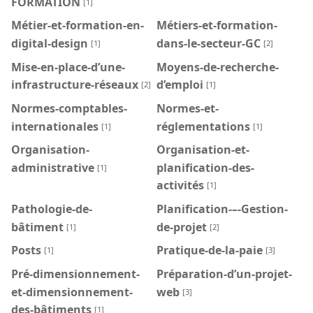
FORMATION
[1]
Métier-et-formation-en-
Métiers-et-formation-
digital-design
dans-le-secteur-GC
[1]
[2]
Mise-en-place-d’une-
Moyens-de-recherche-
infrastructure-réseaux
d’emploi
[2]
[1]
Normes-comptables-
Normes-et-
internationales
réglementations
[1]
[1]
Organisation-
Organisation-et-
administrative
planification-des-
[1]
activités
[1]
Pathologie-de-
Planification-–-Gestion-
bâtiment
de-projet
[1]
[2]
Posts
Pratique-de-la-paie
[1]
[3]
Pré-dimensionnement-
Préparation-d’un-projet-
et-dimensionnement-
web
[3]
des-bâtiments
[1]