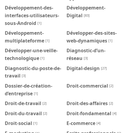
Développement-des-
Développement-
interfaces-utilisateurs-
Digital
[83]
sous-Android
[1]
Développement-
Développer-des-sites-
multiplateforme
web-dynamiques
[1]
[1]
Développer-une-veille-
Diagnostic-d’un-
technologique
réseau
[1]
[3]
Diagnostic-du-poste-de-
Digital-design
[27]
travail
[3]
Dossier-de-création-
Droit-commercial
[2]
d’entreprise
[1]
Droit-de-travail
Droit-des-affaires
[2]
[2]
Droit-du-travail
Droit-fondamental
[2]
[4]
Droit-social
E-commerce
[1]
[4]