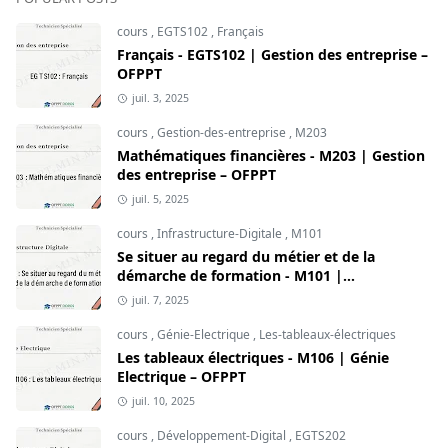
cours
,
EGTS102
,
Français
Français - EGTS102 | Gestion des entreprise –
OFPPT
juil. 3, 2025
cours
,
Gestion-des-entreprise
,
M203
Mathématiques financières - M203 | Gestion
des entreprise – OFPPT
juil. 5, 2025
cours
,
Infrastructure-Digitale
,
M101
Se situer au regard du métier et de la
démarche de formation - M101 |
Infrastructure Digitale – OFPPT
juil. 7, 2025
cours
,
Génie-Electrique
,
Les-tableaux-électriques
Les tableaux électriques - M106 | Génie
Electrique – OFPPT
juil. 10, 2025
cours
,
Développement-Digital
,
EGTS202