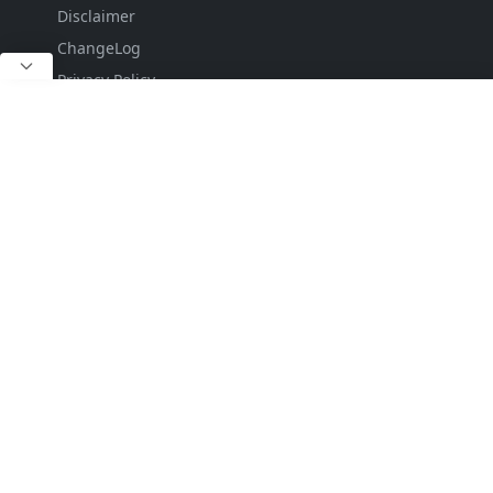
Disclaimer
ChangeLog
Privacy Policy
DropDown
DropDown
Sub Menu 1
Sitemap
Contact
FOLLOW US
NEWSLETTER