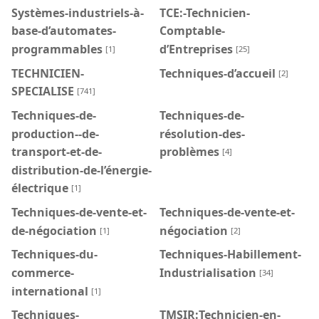
Systèmes-industriels-à-
TCE:-Technicien-
base-d’automates-
Comptable-
programmables
d’Entreprises
[1]
[25]
TECHNICIEN-
Techniques-d’accueil
[2]
SPECIALISE
[741]
Techniques-de-
Techniques-de-
production--de-
résolution-des-
transport-et-de-
problèmes
[4]
distribution-de-l’énergie-
électrique
[1]
Techniques-de-vente-et-
Techniques-de-vente-et-
de-négociation
négociation
[1]
[2]
Techniques-du-
Techniques-Habillement-
commerce-
Industrialisation
[34]
international
[1]
Techniques-
TMSIR:Technicien-en-