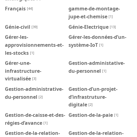
Français
gamme-de-montage-
[44]
jupe-et-chemise
[1]
Génie-civil
Génie-Electrique
[39]
[13]
Gérer-les-
Gérer-les-données-d’un-
approvisionnements-et-
système-IoT
[1]
les-stocks
[1]
Gérer-une-
Gestion-administative-
infrastructure-
du-personnel
[1]
virtualisée
[3]
Gestion-administrative-
Gestion-d’un-projet-
du-personnel
d’infrastruture-
[2]
digitale
[2]
Gestion-de-caisse-et-des-
Gestion-de-la-paie
[1]
régies-d’avance
[1]
Gestion-de-la-relation-
Gestion-de-la-relation-