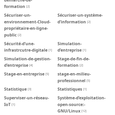
formation
[2]
Sécuriser-un-
Sécuriser-un-système-
environnement-Cloud-
d’information
[2]
propriétaire-en-ligne-
public
[2]
Sécurité-d’une-
Simulation-
infrastrcutre-digitale
d’entreprise
[1]
[1]
Simulation-de-gestion-
Stage-de-fin-de-
d’entreprise
formation
[4]
[2]
Stage-en-entreprise
stage-en-milieu-
[5]
professionnel
[5]
Statistique
Statistiques
[3]
[1]
Superviser-un-réseau-
Système-d’exploitation-
IoT
open-source:-
[1]
GNU/Linux
[12]