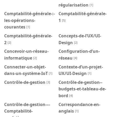
régularisation
[1]
Comptabilité-générale-:-
Comptabilité-générale-
les-opérations-
1
[5]
courantes
[1]
Comptabilité-générale-
Concepts-de-l’UX/UI-
2
Design
[2]
[2]
Concevoir-un-réseau-
Configuration-d’un-
informatique
réseau
[2]
[4]
Connecter-un-objet-
Contexte-d’un-projet-
dans-un-système-IoT
UX/UI-Design
[1]
[1]
Contrôle-de-gestion
Contrôle-de-gestion--
[3]
budgets-et-tableau-de-
bord
[4]
Contrôle-de-gestion-–-
Correspondance-en-
Comptabilité-
anglais
[1]