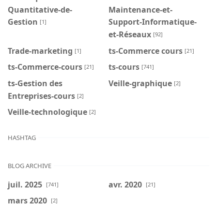
Quantitative-de-
Maintenance-et-
Gestion
Support-Informatique-
[1]
et-Réseaux
[92]
Trade-marketing
ts-Commerce cours
[1]
[21]
ts-Commerce-cours
ts-cours
[21]
[741]
ts-Gestion des
Veille-graphique
[2]
Entreprises-cours
[2]
Veille-technologique
[2]
HASHTAG
BLOG ARCHIVE
juil. 2025
avr. 2020
[741]
[21]
mars 2020
[2]