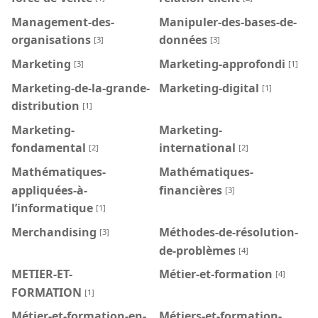
Management-des-
Manipuler-des-bases-de-
organisations
données
[3]
[3]
Marketing
Marketing-approfondi
[3]
[1]
Marketing-de-la-grande-
Marketing-digital
[1]
distribution
[1]
Marketing-
Marketing-
fondamental
international
[2]
[2]
Mathématiques-
Mathématiques-
appliquées-à-
financières
[3]
l’informatique
[1]
Merchandising
Méthodes-de-résolution-
[3]
de-problèmes
[4]
METIER-ET-
Métier-et-formation
[4]
FORMATION
[1]
Métier-et-formation-en-
Métiers-et-formation-