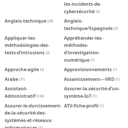
les-incidents-de-
cybersécurité
[2]
Anglais-technique
Anglais-
[20]
technique/Espagnole
[3]
Appliquer-les-
Appréhender-les-
méthodologies-des-
méthodes-
tests-d’intrusions
d’investigation-
[2]
numérique
[1]
Approche-agile
Approvisionnements
[2]
[1]
Arabe
Assainissement-–-VRD
[21]
[1]
Assistant-
Assurer-la-sécurité-d’un-
Administratif
système-IoT
[126]
[1]
Assurer-le-durcissement-
ATV-fiche-profil
[1]
de-la-sécurité-des-
systèmes-et-réseaux-
informatiques
[1]