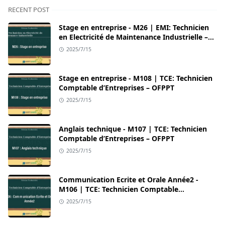
RECENT POST
Stage en entreprise - M26 | EMI: Technicien
en Electricité de Maintenance Industrielle –
OFPPT
2025/7/15
Stage en entreprise - M108 | TCE: Technicien
Comptable d’Entreprises – OFPPT
2025/7/15
Anglais technique - M107 | TCE: Technicien
Comptable d’Entreprises – OFPPT
2025/7/15
Communication Ecrite et Orale Année2 -
M106 | TCE: Technicien Comptable
d’Entreprises – OFPPT
2025/7/15