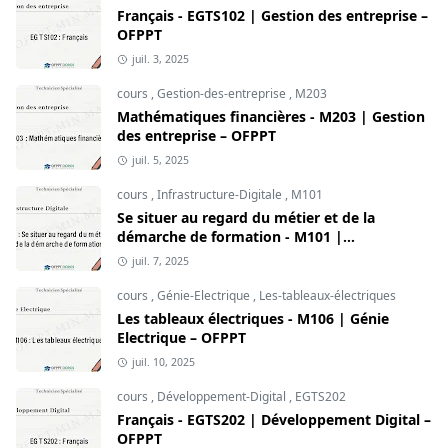
Français - EGTS102 | Gestion des entreprise –
OFPPT
juil. 3, 2025
cours
,
Gestion-des-entreprise
,
M203
Mathématiques financières - M203 | Gestion
des entreprise – OFPPT
juil. 5, 2025
cours
,
Infrastructure-Digitale
,
M101
Se situer au regard du métier et de la
démarche de formation - M101 |
Infrastructure Digitale – OFPPT
juil. 7, 2025
cours
,
Génie-Electrique
,
Les-tableaux-électriques
Les tableaux électriques - M106 | Génie
Electrique – OFPPT
juil. 10, 2025
cours
,
Développement-Digital
,
EGTS202
Français - EGTS202 | Développement Digital –
OFPPT