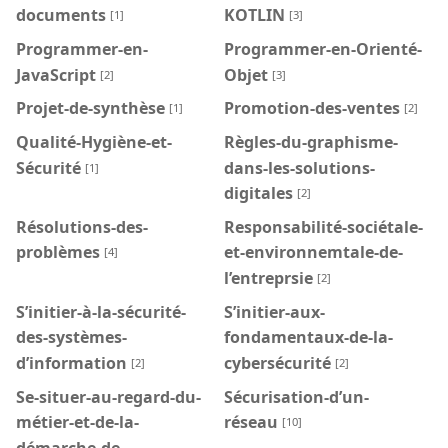
documents
KOTLIN
[1]
[3]
Programmer-en-
Programmer-en-Orienté-
JavaScript
Objet
[2]
[3]
Projet-de-synthèse
Promotion-des-ventes
[1]
[2]
Qualité-Hygiène-et-
Règles-du-graphisme-
Sécurité
dans-les-solutions-
[1]
digitales
[2]
Résolutions-des-
Responsabilité-sociétale-
problèmes
et-environnemtale-de-
[4]
l’entreprsie
[2]
S’initier-à-la-sécurité-
S’initier-aux-
des-systèmes-
fondamentaux-de-la-
d’information
cybersécurité
[2]
[2]
Se-situer-au-regard-du-
Sécurisation-d’un-
métier-et-de-la-
réseau
[10]
démarche-de-