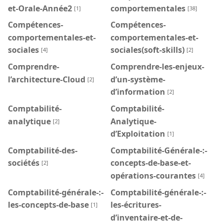
et-Orale-Année2
comportementales
[1]
[38]
Compétences-
Compétences-
comportementales-et-
comportementales-et-
sociales
sociales(soft-skills)
[4]
[2]
Comprendre-
Comprendre-les-enjeux-
l’architecture-Cloud
d’un-système-
[2]
d’information
[2]
Comptabilité-
Comptabilité-
analytique
Analytique-
[2]
d’Exploitation
[1]
Comptabilité-des-
Comptabilité-Générale-:-
sociétés
concepts-de-base-et-
[2]
opérations-courantes
[4]
Comptabilité-générale-:-
Comptabilité-générale-:-
les-concepts-de-base
les-écritures-
[1]
d’inventaire-et-de-