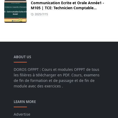
Communication Ecrite et Orale Année1 -
M105 | TCE: Technicien Comptable
d’Entreprises – OFPPT
2025/7/15
ABOUT US
DOROS OFPPT : Cours et modules OFPPT de tous
les filières à télécharger en PDF. Cours, examens
de fin de formation et de passage et de fin de
module avec des exercices .
LEARN MORE
Advertise