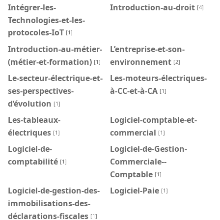
Intégrer-les-
Introduction-au-droit
[4]
Technologies-et-les-
protocoles-IoT
[1]
Introduction-au-métier-
L’entreprise-et-son-
(métier-et-formation)
environnement
[1]
[2]
Le-secteur-électrique-et-
Les-moteurs-électriques-
ses-perspectives-
à-CC-et-à-CA
[1]
d’évolution
[1]
Les-tableaux-
Logiciel-comptable-et-
électriques
commercial
[1]
[1]
Logiciel-de-
Logiciel-de-Gestion-
comptabilité
Commerciale--
[1]
Comptable
[1]
Logiciel-de-gestion-des-
Logiciel-Paie
[1]
immobilisations-des-
déclarations-fiscales
[1]