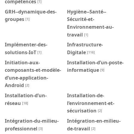
compétences
[1]
GRH--dynamique-des-
Hygiène--Santé--
groupes
Sécurité-et-
[1]
Environnement-au-
travail
[1]
Implémenter-des-
Infrastructure-
solutions-IoT
Digitale
[1]
[116]
Initiation-aux-
Installation-d’un-poste-
composants-et-modèle-
informatique
[9]
d’une-application-
Android
[2]
Installation-d’un-
Installation-de-
réseau
l’environnement-et-
[18]
sécurisation
[2]
Intégration-du-milieu-
Intégration-en-milieu-
professionnel
de-travail
[3]
[2]