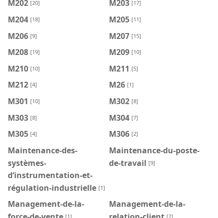
M202
M203
[20]
[17]
M204
M205
[18]
[11]
M206
M207
[9]
[15]
M208
M209
[19]
[10]
M210
M211
[10]
[5]
M212
M26
[4]
[1]
M301
M302
[10]
[8]
M303
M304
[8]
[7]
M305
M306
[4]
[2]
Maintenance-des-
Maintenance-du-poste-
systèmes-
de-travail
[9]
d’instrumentation-et-
régulation-industrielle
[1]
Management-de-la-
Management-de-la-
force-de-vente
relation-client
[1]
[2]