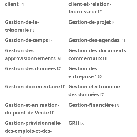
client
client-et-relation-
[2]
fournisseur
[2]
Gestion-de-la-
Gestion-de-projet
[8]
trésorerie
[1]
Gestion-de-temps
Gestion-des-agendas
[2]
[1]
Gestion-des-
Gestion-des-documents-
approvisionnements
commerciaux
[6]
[1]
Gestion-des-données
Gestion-des-
[3]
entreprise
[183]
Gestion-documentaire
Gestion-électronique-
[1]
des-données
[3]
Gestion-et-animation-
Gestion-financière
[3]
du-point-de-Vente
[1]
Gestion-prévisionnelle-
GRH
[2]
des-emplois-et-des-