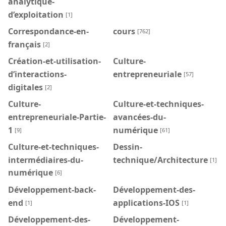
analytique-
d’exploitation
[1]
Correspondance-en-
cours
[762]
français
[2]
Création-et-utilisation-
Culture-
d’interactions-
entrepreneuriale
[57]
digitales
[2]
Culture-
Culture-et-techniques-
entrepreneuriale-Partie-
avancées-du-
1
numérique
[9]
[61]
Culture-et-techniques-
Dessin-
intermédiaires-du-
technique/Architecture
[1]
numérique
[6]
Développement-back-
Développement-des-
end
applications-IOS
[1]
[1]
Développement-des-
Développement-