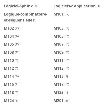
Logiciel-Sphinx
Logiciels-d’application
[4]
[1]
Logique-combinatoire-
M101
[12]
et-séquentielle
[1]
M102
M103
[23]
[17]
M104
M105
[16]
[16]
M106
M107
[15]
[10]
M108
M109
[22]
[21]
M110
M111
[6]
[10]
M112
M113
[5]
[11]
M114
M115
[20]
[5]
M116
M117
[11]
[10]
M118
M123
[3]
[1]
M124
M201
[3]
[26]