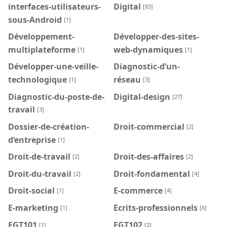
interfaces-utilisateurs-
Digital
[83]
sous-Android
[1]
Développement-
Développer-des-sites-
multiplateforme
web-dynamiques
[1]
[1]
Développer-une-veille-
Diagnostic-d’un-
technologique
réseau
[1]
[3]
Diagnostic-du-poste-de-
Digital-design
[27]
travail
[3]
Dossier-de-création-
Droit-commercial
[2]
d’entreprise
[1]
Droit-de-travail
Droit-des-affaires
[2]
[2]
Droit-du-travail
Droit-fondamental
[2]
[4]
Droit-social
E-commerce
[1]
[4]
E-marketing
Ecrits-professionnels
[1]
[6]
EGT101
EGT102
[1]
[2]