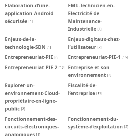
Elaboration-d’une-
EMI:-Technicien-en-
application-Android-
Electricité-de-
sécurisée
Maintenance-
[1]
Industrielle
[1]
Enjeux-de-la-
Enjeux-digitaux-chez-
technologie-SDN
l’utilisateur
[1]
[2]
Entrepreneuriat-PIE
Entrepreneuriat-PIE-1
[6]
[16]
Entrepreneuriat-PIE-2
Entreprise-et-son-
[15]
environnement
[3]
Explorer-un-
Fiscalité-de-
environnement-Cloud-
l’entreprise
[11]
propriétaire-en-ligne-
public
[2]
Fonctionnement-des-
Fonctionnement-du-
circuits-électroniques-
système-d’exploitation
[2]
analogiques
[1]