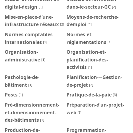
digital-design
dans-le-secteur-GC
[1]
[2]
Mise-en-place-d’une-
Moyens-de-recherche-
infrastructure-réseaux
d’emploi
[2]
[1]
Normes-comptables-
Normes-et-
internationales
réglementations
[1]
[1]
Organisation-
Organisation-et-
administrative
planification-des-
[1]
activités
[1]
Pathologie-de-
Planification-–-Gestion-
bâtiment
de-projet
[1]
[2]
Posts
Pratique-de-la-paie
[1]
[3]
Pré-dimensionnement-
Préparation-d’un-projet-
et-dimensionnement-
web
[3]
des-bâtiments
[1]
Production-de-
Programmation-