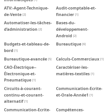
ATV:-Agent-Technique-
Audit-comptable-et-
de-Vente
financier
[2]
[1]
Automatiser-les-tâches-
Bases-du-
d’administration
développement-
[2]
Android
[2]
Budgets-et-tableau-de-
Bureautique
[6]
bord
[1]
Bureautique-avancée
Calculs-Commerciaux
[5]
[1]
CAO-Électrique--
Caractériser-les-
Électronique-et-
matières-textiles
[1]
Pneumatique
[1]
Circuits-à-courant-
Communication-Ecrite-
continu-et-courant-
et-Orale-Année1
[1]
alternatif
[1]
Communication-Ecrite-
Compétences-