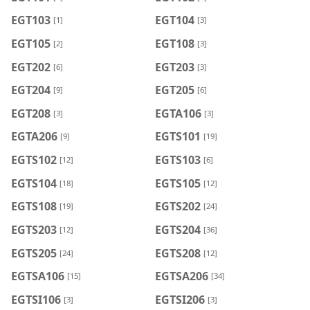
EGT103
EGT104
[1]
[3]
EGT105
EGT108
[2]
[3]
EGT202
EGT203
[6]
[3]
EGT204
EGT205
[9]
[6]
EGT208
EGTA106
[3]
[3]
EGTA206
EGTS101
[9]
[19]
EGTS102
EGTS103
[12]
[6]
EGTS104
EGTS105
[18]
[12]
EGTS108
EGTS202
[19]
[24]
EGTS203
EGTS204
[12]
[36]
EGTS205
EGTS208
[24]
[12]
EGTSA106
EGTSA206
[15]
[34]
EGTSI106
EGTSI206
[3]
[3]