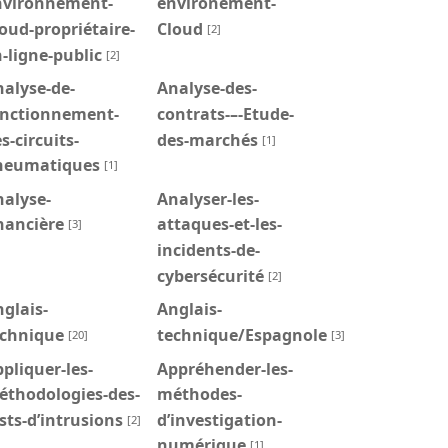
nvironnement-
environement-
oud-propriétaire-
Cloud
[2]
-ligne-public
[2]
alyse-de-
Analyse-des-
onctionnement-
contrats-–-Etude-
s-circuits-
des-marchés
[1]
neumatiques
[1]
alyse-
Analyser-les-
nancière
attaques-et-les-
[3]
incidents-de-
cybersécurité
[2]
glais-
Anglais-
echnique
technique/Espagnole
[20]
[3]
pliquer-les-
Appréhender-les-
éthodologies-des-
méthodes-
sts-d’intrusions
d’investigation-
[2]
numérique
[1]