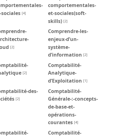
omportementales-
comportementales-
-sociales
et-sociales(soft-
[4]
skills)
[2]
omprendre-
Comprendre-les-
architecture-
enjeux-d’un-
loud
système-
[2]
d’information
[2]
mptabilité-
Comptabilité-
nalytique
Analytique-
[2]
d’Exploitation
[1]
mptabilité-des-
Comptabilité-
ciétés
Générale-:-concepts-
[2]
de-base-et-
opérations-
courantes
[4]
mptabilité-
Comptabilité-