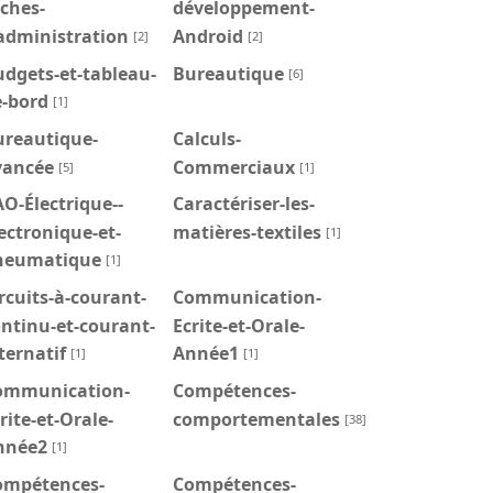
ches-
développement-
administration
Android
[2]
[2]
dgets-et-tableau-
Bureautique
[6]
e-bord
[1]
ureautique-
Calculs-
vancée
Commerciaux
[5]
[1]
O-Électrique--
Caractériser-les-
ectronique-et-
matières-textiles
[1]
neumatique
[1]
rcuits-à-courant-
Communication-
ntinu-et-courant-
Ecrite-et-Orale-
ternatif
Année1
[1]
[1]
ommunication-
Compétences-
rite-et-Orale-
comportementales
[38]
nnée2
[1]
ompétences-
Compétences-