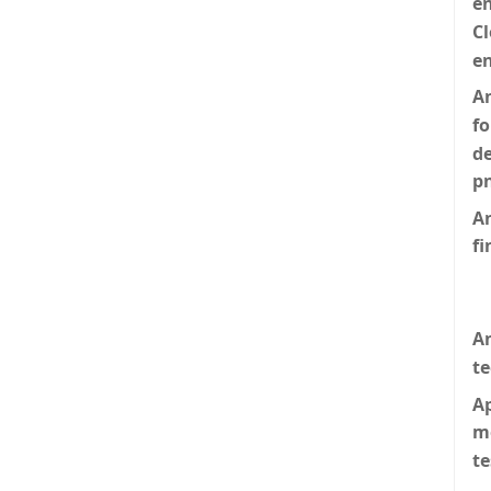
e
Cl
en
An
f
de
p
An
fi
An
t
Ap
m
te