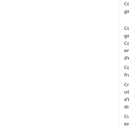
Co
g
Co
ge
Co
an
d’
C
fr
Cr
ut
d’
di
Cu
en