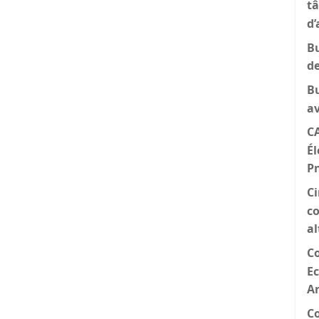
tâ
d’
Bu
d
B
a
CA
Él
P
Ci
co
al
C
Ec
A
C