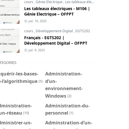
cours
,
Génie-Electrique
,
Les-tableaux-électriques
Les tableaux électriques - M106 |
Génie Electrique – OFPPT
juil. 10, 2025
cours
,
Développement-Digital
,
EGTS202
Français - EGTS202 |
Développement Digital – OFPPT
juil. 9, 2025
TEGORIES
quérir-les-bases-
Administration-
-l’algorithmique
d’un-
[5]
environnement-
Windows
[2]
dministration-
Administration-du-
’un-réseau
personnel
[10]
[1]
dministrer-un-
Adminstration-d’un-