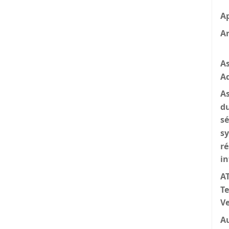
A
A
As
Ad
As
du
sé
sy
ré
i
AT
T
V
Au