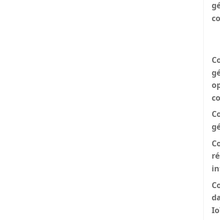
gé
c
Co
gé
op
c
Co
gé
C
ré
i
Co
d
Io