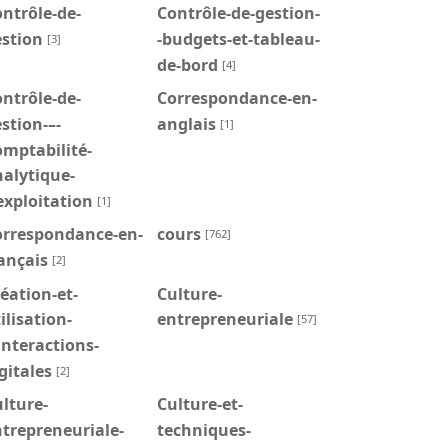
ntrôle-de-
Contrôle-de-gestion-
estion
-budgets-et-tableau-
[3]
de-bord
[4]
ntrôle-de-
Correspondance-en-
stion-–-
anglais
[1]
mptabilité-
alytique-
exploitation
[1]
orrespondance-en-
cours
[762]
ançais
[2]
éation-et-
Culture-
ilisation-
entrepreneuriale
[57]
interactions-
gitales
[2]
lture-
Culture-et-
trepreneuriale-
techniques-