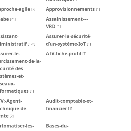
pproche-agile
Approvisionnements
[2]
[1]
rabe
Assainissement-–-
[21]
VRD
[1]
sistant-
Assurer-la-sécurité-
ministratif
d’un-système-IoT
[126]
[1]
surer-le-
ATV-fiche-profil
[1]
rcissement-de-la-
curité-des-
stèmes-et-
seaux-
nformatiques
[1]
V:-Agent-
Audit-comptable-et-
echnique-de-
financier
[1]
ente
[2]
tomatiser-les-
Bases-du-