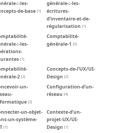
nérale-:-les-
générale-:-les-
oncepts-de-base
écritures-
[1]
d’inventaire-et-de-
régularisation
[1]
mptabilité-
Comptabilité-
nérale-:-les-
générale-1
[5]
érations-
ourantes
[1]
mptabilité-
Concepts-de-l’UX/UI-
nérale-2
Design
[2]
[2]
oncevoir-un-
Configuration-d’un-
seau-
réseau
[4]
nformatique
[2]
nnecter-un-objet-
Contexte-d’un-
ans-un-système-
projet-UX/UI-
T
Design
[1]
[1]