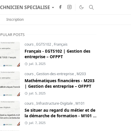
CHNICIEN SPECIALISE
Inscription
PULAR POSTS
cours
,
EGTS102
,
Français
Français - EGTS102 | Gestion des
entreprise – OFPPT
juil. 3, 2025
cours
,
Gestion-des-entreprise
,
M203
Mathématiques financières - M203
| Gestion des entreprise – OFPPT
juil. 5, 2025
cours
,
Infrastructure-Digitale
,
M101
Se situer au regard du métier et de
la démarche de formation - M101 |
Infrastructure Digitale – OFPPT
juil. 7, 2025