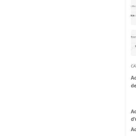
CA
Ac
de
A
d
A