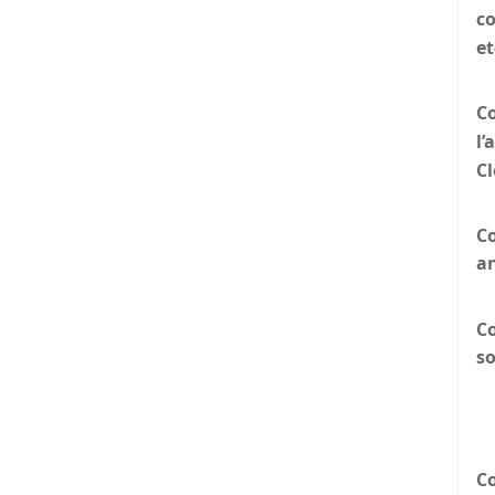
c
et
C
l’
C
Co
a
Co
so
Co