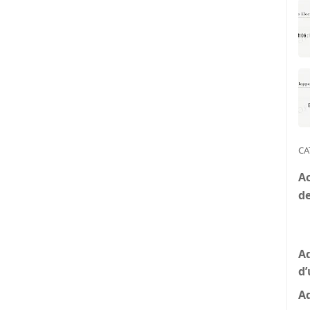
CA
Ac
de
A
d
A