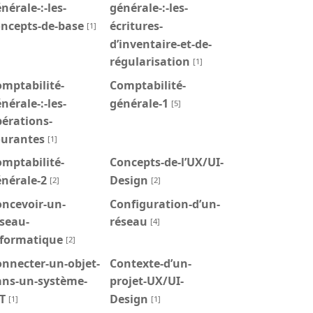
nérale-:-les-
générale-:-les-
oncepts-de-base
écritures-
[1]
d’inventaire-et-de-
régularisation
[1]
mptabilité-
Comptabilité-
nérale-:-les-
générale-1
[5]
érations-
ourantes
[1]
mptabilité-
Concepts-de-l’UX/UI-
nérale-2
Design
[2]
[2]
oncevoir-un-
Configuration-d’un-
seau-
réseau
[4]
nformatique
[2]
nnecter-un-objet-
Contexte-d’un-
ans-un-système-
projet-UX/UI-
T
Design
[1]
[1]