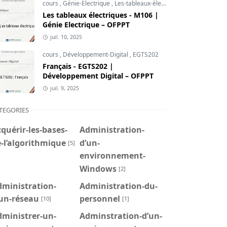
cours
,
Génie-Electrique
,
Les-tableaux-électriques
Les tableaux électriques - M106 |
Génie Electrique – OFPPT
juil. 10, 2025
cours
,
Développement-Digital
,
EGTS202
Français - EGTS202 |
Développement Digital – OFPPT
juil. 9, 2025
TEGORIES
quérir-les-bases-
Administration-
-l’algorithmique
d’un-
[5]
environnement-
Windows
[2]
dministration-
Administration-du-
’un-réseau
personnel
[10]
[1]
dministrer-un-
Adminstration-d’un-