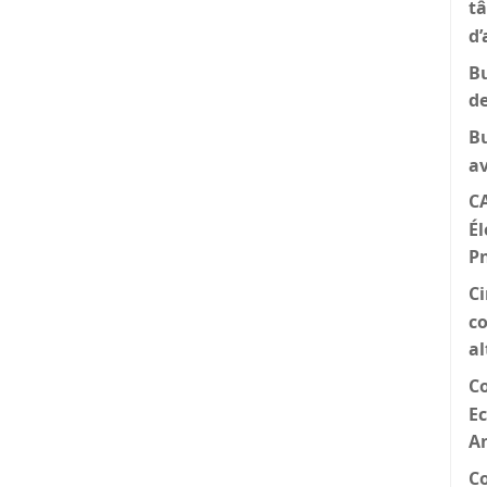
tâ
d’
Bu
d
B
a
CA
Él
P
Ci
co
al
C
Ec
A
C