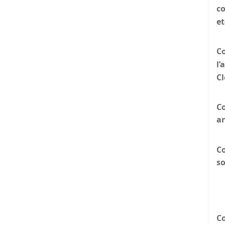
c
et
C
l’
C
Co
a
Co
so
Co