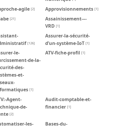
pproche-agile
Approvisionnements
[2]
[1]
rabe
Assainissement-–-
[21]
VRD
[1]
sistant-
Assurer-la-sécurité-
ministratif
d’un-système-IoT
[126]
[1]
surer-le-
ATV-fiche-profil
[1]
rcissement-de-la-
curité-des-
stèmes-et-
seaux-
nformatiques
[1]
V:-Agent-
Audit-comptable-et-
echnique-de-
financier
[1]
ente
[2]
tomatiser-les-
Bases-du-