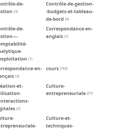
ntrôle-de-
Contrôle-de-gestion-
estion
-budgets-et-tableau-
[3]
de-bord
[4]
ntrôle-de-
Correspondance-en-
stion-–-
anglais
[1]
mptabilité-
alytique-
exploitation
[1]
orrespondance-en-
cours
[762]
ançais
[2]
éation-et-
Culture-
ilisation-
entrepreneuriale
[57]
interactions-
gitales
[2]
lture-
Culture-et-
trepreneuriale-
techniques-