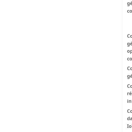
gé
c
Co
gé
op
c
Co
gé
C
ré
i
Co
d
Io