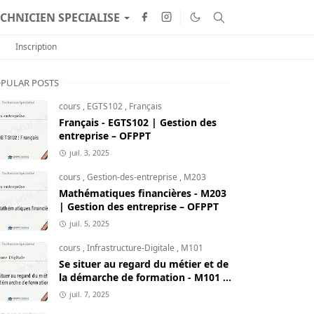
CHNICIEN SPECIALISE
Inscription
PULAR POSTS
cours
,
EGTS102
,
Français
Français - EGTS102 | Gestion des
entreprise – OFPPT
juil. 3, 2025
cours
,
Gestion-des-entreprise
,
M203
Mathématiques financières - M203
| Gestion des entreprise – OFPPT
juil. 5, 2025
cours
,
Infrastructure-Digitale
,
M101
Se situer au regard du métier et de
la démarche de formation - M101 |
Infrastructure Digitale – OFPPT
juil. 7, 2025