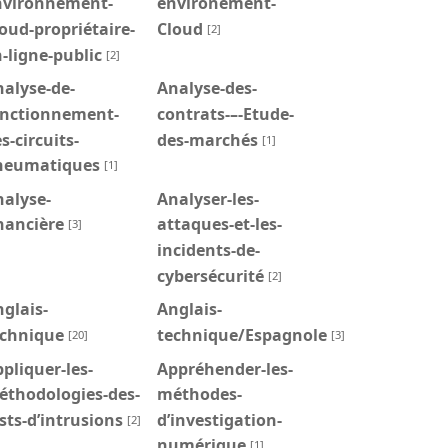
nvironnement-
environement-
oud-propriétaire-
Cloud
[2]
-ligne-public
[2]
alyse-de-
Analyse-des-
onctionnement-
contrats-–-Etude-
s-circuits-
des-marchés
[1]
neumatiques
[1]
alyse-
Analyser-les-
nancière
attaques-et-les-
[3]
incidents-de-
cybersécurité
[2]
glais-
Anglais-
echnique
technique/Espagnole
[20]
[3]
pliquer-les-
Appréhender-les-
éthodologies-des-
méthodes-
sts-d’intrusions
d’investigation-
[2]
numérique
[1]