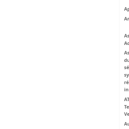
A
A
As
Ad
As
du
sé
sy
ré
i
AT
T
V
Au