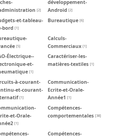
ches-
développement-
administration
Android
[2]
[2]
dgets-et-tableau-
Bureautique
[6]
e-bord
[1]
ureautique-
Calculs-
vancée
Commerciaux
[5]
[1]
O-Électrique--
Caractériser-les-
ectronique-et-
matières-textiles
[1]
neumatique
[1]
rcuits-à-courant-
Communication-
ntinu-et-courant-
Ecrite-et-Orale-
ternatif
Année1
[1]
[1]
ommunication-
Compétences-
rite-et-Orale-
comportementales
[38]
nnée2
[1]
ompétences-
Compétences-