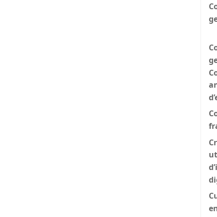
Co
g
Co
ge
Co
an
d’
C
fr
Cr
ut
d’
di
Cu
en