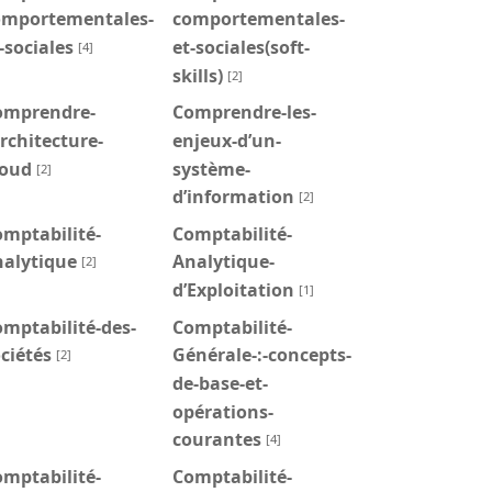
omportementales-
comportementales-
-sociales
et-sociales(soft-
[4]
skills)
[2]
omprendre-
Comprendre-les-
architecture-
enjeux-d’un-
loud
système-
[2]
d’information
[2]
mptabilité-
Comptabilité-
nalytique
Analytique-
[2]
d’Exploitation
[1]
mptabilité-des-
Comptabilité-
ciétés
Générale-:-concepts-
[2]
de-base-et-
opérations-
courantes
[4]
mptabilité-
Comptabilité-