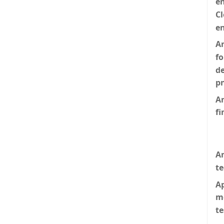
e
Cl
en
An
f
de
p
An
fi
An
t
Ap
m
te