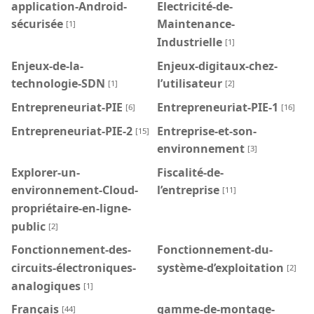
application-Android-
Electricité-de-
sécurisée
Maintenance-
[1]
Industrielle
[1]
Enjeux-de-la-
Enjeux-digitaux-chez-
technologie-SDN
l’utilisateur
[1]
[2]
Entrepreneuriat-PIE
Entrepreneuriat-PIE-1
[6]
[16]
Entrepreneuriat-PIE-2
Entreprise-et-son-
[15]
environnement
[3]
Explorer-un-
Fiscalité-de-
environnement-Cloud-
l’entreprise
[11]
propriétaire-en-ligne-
public
[2]
Fonctionnement-des-
Fonctionnement-du-
circuits-électroniques-
système-d’exploitation
[2]
analogiques
[1]
Français
gamme-de-montage-
[44]