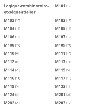
Logique-combinatoire-
M101
[12]
et-séquentielle
[1]
M102
M103
[23]
[17]
M104
M105
[16]
[16]
M106
M107
[15]
[10]
M108
M109
[22]
[21]
M110
M111
[6]
[10]
M112
M113
[5]
[11]
M114
M115
[20]
[5]
M116
M117
[11]
[10]
M118
M123
[3]
[1]
M124
M201
[3]
[26]
M202
M203
[20]
[17]