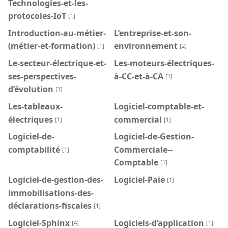
Technologies-et-les-
protocoles-IoT
[1]
Introduction-au-métier-
L’entreprise-et-son-
(métier-et-formation)
environnement
[1]
[2]
Le-secteur-électrique-et-
Les-moteurs-électriques-
ses-perspectives-
à-CC-et-à-CA
[1]
d’évolution
[1]
Les-tableaux-
Logiciel-comptable-et-
électriques
commercial
[1]
[1]
Logiciel-de-
Logiciel-de-Gestion-
comptabilité
Commerciale--
[1]
Comptable
[1]
Logiciel-de-gestion-des-
Logiciel-Paie
[1]
immobilisations-des-
déclarations-fiscales
[1]
Logiciel-Sphinx
Logiciels-d’application
[4]
[1]