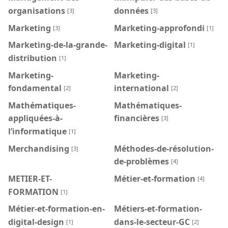
organisations
données
[3]
[3]
Marketing
Marketing-approfondi
[3]
[1]
Marketing-de-la-grande-
Marketing-digital
[1]
distribution
[1]
Marketing-
Marketing-
fondamental
international
[2]
[2]
Mathématiques-
Mathématiques-
appliquées-à-
financières
[3]
l’informatique
[1]
Merchandising
Méthodes-de-résolution-
[3]
de-problèmes
[4]
METIER-ET-
Métier-et-formation
[4]
FORMATION
[1]
Métier-et-formation-en-
Métiers-et-formation-
digital-design
dans-le-secteur-GC
[1]
[2]