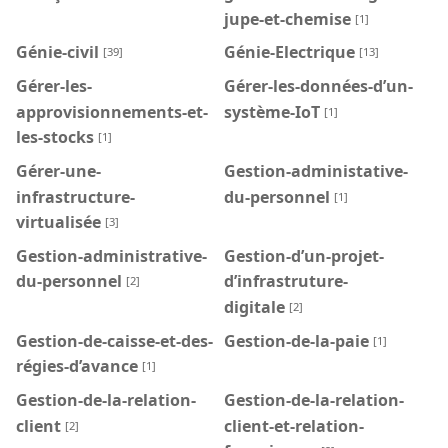
jupe-et-chemise
[1]
Génie-civil
Génie-Electrique
[39]
[13]
Gérer-les-
Gérer-les-données-d’un-
approvisionnements-et-
système-IoT
[1]
les-stocks
[1]
Gérer-une-
Gestion-administative-
infrastructure-
du-personnel
[1]
virtualisée
[3]
Gestion-administrative-
Gestion-d’un-projet-
du-personnel
d’infrastruture-
[2]
digitale
[2]
Gestion-de-caisse-et-des-
Gestion-de-la-paie
[1]
régies-d’avance
[1]
Gestion-de-la-relation-
Gestion-de-la-relation-
client
client-et-relation-
[2]