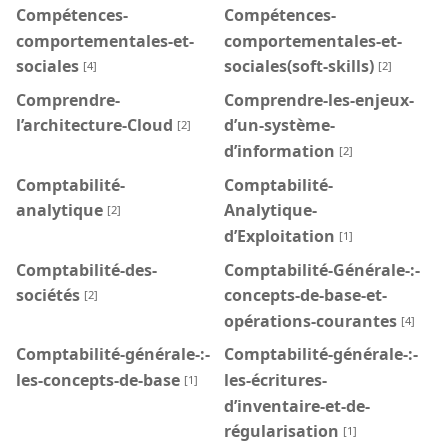
Compétences-
Compétences-
comportementales-et-
comportementales-et-
sociales
sociales(soft-skills)
[4]
[2]
Comprendre-
Comprendre-les-enjeux-
l’architecture-Cloud
d’un-système-
[2]
d’information
[2]
Comptabilité-
Comptabilité-
analytique
Analytique-
[2]
d’Exploitation
[1]
Comptabilité-des-
Comptabilité-Générale-:-
sociétés
concepts-de-base-et-
[2]
opérations-courantes
[4]
Comptabilité-générale-:-
Comptabilité-générale-:-
les-concepts-de-base
les-écritures-
[1]
d’inventaire-et-de-
régularisation
[1]