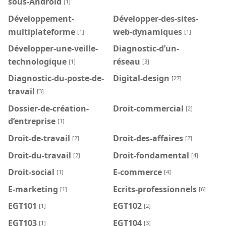
sous-Android
[1]
Développement-
Développer-des-sites-
multiplateforme
web-dynamiques
[1]
[1]
Développer-une-veille-
Diagnostic-d’un-
technologique
réseau
[1]
[3]
Diagnostic-du-poste-de-
Digital-design
[27]
travail
[3]
Dossier-de-création-
Droit-commercial
[2]
d’entreprise
[1]
Droit-de-travail
Droit-des-affaires
[2]
[2]
Droit-du-travail
Droit-fondamental
[2]
[4]
Droit-social
E-commerce
[1]
[4]
E-marketing
Ecrits-professionnels
[1]
[6]
EGT101
EGT102
[1]
[2]
EGT103
EGT104
[1]
[3]