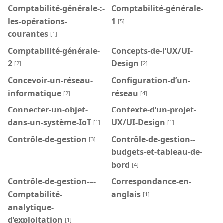
Comptabilité-générale-:-
Comptabilité-générale-
les-opérations-
1
[5]
courantes
[1]
Comptabilité-générale-
Concepts-de-l’UX/UI-
2
Design
[2]
[2]
Concevoir-un-réseau-
Configuration-d’un-
informatique
réseau
[2]
[4]
Connecter-un-objet-
Contexte-d’un-projet-
dans-un-système-IoT
UX/UI-Design
[1]
[1]
Contrôle-de-gestion
Contrôle-de-gestion--
[3]
budgets-et-tableau-de-
bord
[4]
Contrôle-de-gestion-–-
Correspondance-en-
Comptabilité-
anglais
[1]
analytique-
d’exploitation
[1]