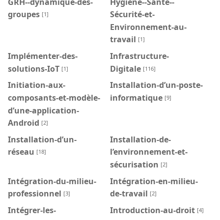
GRH--dynamique-des-
Hygiène--Santé--
groupes
Sécurité-et-
[1]
Environnement-au-
travail
[1]
Implémenter-des-
Infrastructure-
solutions-IoT
Digitale
[1]
[116]
Initiation-aux-
Installation-d’un-poste-
composants-et-modèle-
informatique
[9]
d’une-application-
Android
[2]
Installation-d’un-
Installation-de-
réseau
l’environnement-et-
[18]
sécurisation
[2]
Intégration-du-milieu-
Intégration-en-milieu-
professionnel
de-travail
[3]
[2]
Intégrer-les-
Introduction-au-droit
[4]