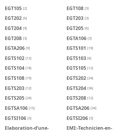
EGT105
EGT108
[2]
[3]
EGT202
EGT203
[6]
[3]
EGT204
EGT205
[9]
[6]
EGT208
EGTA106
[3]
[3]
EGTA206
EGTS101
[9]
[19]
EGTS102
EGTS103
[12]
[6]
EGTS104
EGTS105
[18]
[12]
EGTS108
EGTS202
[19]
[24]
EGTS203
EGTS204
[12]
[36]
EGTS205
EGTS208
[24]
[12]
EGTSA106
EGTSA206
[15]
[34]
EGTSI106
EGTSI206
[3]
[3]
Elaboration-d’une-
EMI:-Technicien-en-