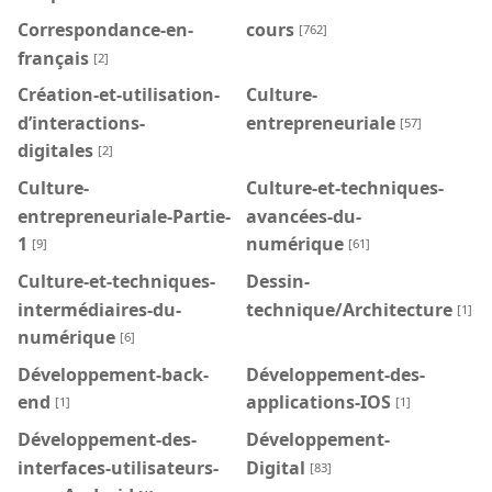
Correspondance-en-
cours
[762]
français
[2]
Création-et-utilisation-
Culture-
d’interactions-
entrepreneuriale
[57]
digitales
[2]
Culture-
Culture-et-techniques-
entrepreneuriale-Partie-
avancées-du-
1
numérique
[9]
[61]
Culture-et-techniques-
Dessin-
intermédiaires-du-
technique/Architecture
[1]
numérique
[6]
Développement-back-
Développement-des-
end
applications-IOS
[1]
[1]
Développement-des-
Développement-
interfaces-utilisateurs-
Digital
[83]