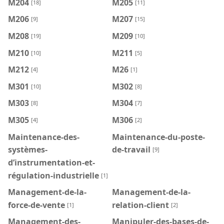
M204
M205
[18]
[11]
M206
M207
[9]
[15]
M208
M209
[19]
[10]
M210
M211
[10]
[5]
M212
M26
[4]
[1]
M301
M302
[10]
[8]
M303
M304
[8]
[7]
M305
M306
[4]
[2]
Maintenance-des-
Maintenance-du-poste-
systèmes-
de-travail
[9]
d’instrumentation-et-
régulation-industrielle
[1]
Management-de-la-
Management-de-la-
force-de-vente
relation-client
[1]
[2]
Management-des-
Manipuler-des-bases-de-