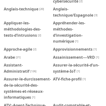
cybersécurité
[2]
Anglais-technique
Anglais-
[20]
technique/Espagnole
[3]
Appliquer-les-
Appréhender-les-
méthodologies-des-
méthodes-
tests-d’intrusions
d’investigation-
[2]
numérique
[1]
Approche-agile
Approvisionnements
[2]
[1]
Arabe
Assainissement-–-VRD
[21]
[1]
Assistant-
Assurer-la-sécurité-d’un-
Administratif
système-IoT
[126]
[1]
Assurer-le-durcissement-
ATV-fiche-profil
[1]
de-la-sécurité-des-
systèmes-et-réseaux-
informatiques
[1]
ATV:-Agent-Technique-
Audit-comptable-et-