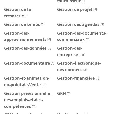
fournisseur
[2]
Gestion-de-la-
Gestion-de-projet
[8]
trésorerie
[1]
Gestion-de-temps
Gestion-des-agendas
[2]
[1]
Gestion-des-
Gestion-des-documents-
approvisionnements
commerciaux
[6]
[1]
Gestion-des-données
Gestion-des-
[3]
entreprise
[183]
Gestion-documentaire
Gestion-électronique-
[1]
des-données
[3]
Gestion-et-animation-
Gestion-financière
[3]
du-point-de-Vente
[1]
Gestion-prévisionnelle-
GRH
[2]
des-emplois-et-des-
compétences
[1]