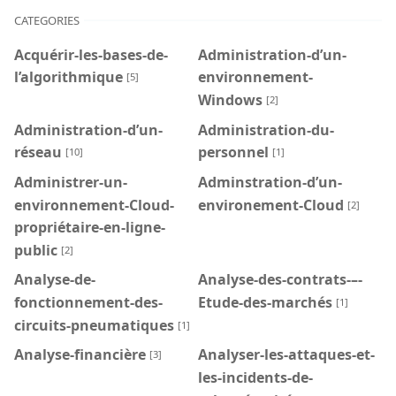
CATEGORIES
Acquérir-les-bases-de-
Administration-d’un-
l’algorithmique
environnement-
[5]
Windows
[2]
Administration-d’un-
Administration-du-
réseau
personnel
[10]
[1]
Administrer-un-
Adminstration-d’un-
environnement-Cloud-
environement-Cloud
[2]
propriétaire-en-ligne-
public
[2]
Analyse-de-
Analyse-des-contrats-–-
fonctionnement-des-
Etude-des-marchés
[1]
circuits-pneumatiques
[1]
Analyse-financière
Analyser-les-attaques-et-
[3]
les-incidents-de-