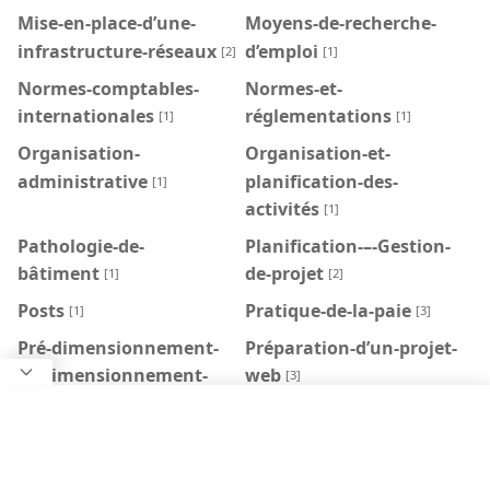
Mise-en-place-d’une-
Moyens-de-recherche-
infrastructure-réseaux
d’emploi
[2]
[1]
Normes-comptables-
Normes-et-
internationales
réglementations
[1]
[1]
Organisation-
Organisation-et-
administrative
planification-des-
[1]
activités
[1]
Pathologie-de-
Planification-–-Gestion-
bâtiment
de-projet
[1]
[2]
Posts
Pratique-de-la-paie
[1]
[3]
Pré-dimensionnement-
Préparation-d’un-projet-
et-dimensionnement-
web
[3]
des-bâtiments
[1]
Production-de-
Programmation-
documents
KOTLIN
[1]
[3]