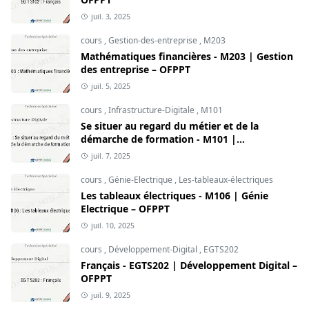
juil. 3, 2025
cours
,
Gestion-des-entreprise
,
M203
Mathématiques financières - M203 | Gestion
des entreprise – OFPPT
juil. 5, 2025
cours
,
Infrastructure-Digitale
,
M101
Se situer au regard du métier et de la
démarche de formation - M101 |
Infrastructure Digitale – OFPPT
juil. 7, 2025
cours
,
Génie-Electrique
,
Les-tableaux-électriques
Les tableaux électriques - M106 | Génie
Electrique – OFPPT
juil. 10, 2025
cours
,
Développement-Digital
,
EGTS202
Français - EGTS202 | Développement Digital –
OFPPT
juil. 9, 2025