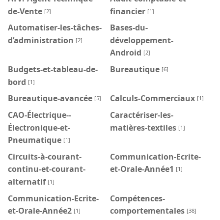
de-Vente
financier
[2]
[1]
Automatiser-les-tâches-
Bases-du-
d’administration
développement-
[2]
Android
[2]
Budgets-et-tableau-de-
Bureautique
[6]
bord
[1]
Bureautique-avancée
Calculs-Commerciaux
[5]
[1]
CAO-Électrique--
Caractériser-les-
Électronique-et-
matières-textiles
[1]
Pneumatique
[1]
Circuits-à-courant-
Communication-Ecrite-
continu-et-courant-
et-Orale-Année1
[1]
alternatif
[1]
Communication-Ecrite-
Compétences-
et-Orale-Année2
comportementales
[1]
[38]