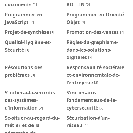
documents
KOTLIN
[1]
[3]
Programmer-en-
Programmer-en-Orienté-
JavaScript
Objet
[2]
[3]
Projet-de-synthèse
Promotion-des-ventes
[1]
[2]
Qualité-Hygiène-et-
Règles-du-graphisme-
Sécurité
dans-les-solutions-
[1]
digitales
[2]
Résolutions-des-
Responsabilité-sociétale-
problèmes
et-environnemtale-de-
[4]
l’entreprsie
[2]
S’initier-à-la-sécurité-
S’initier-aux-
des-systèmes-
fondamentaux-de-la-
d’information
cybersécurité
[2]
[2]
Se-situer-au-regard-du-
Sécurisation-d’un-
métier-et-de-la-
réseau
[10]
démarche-de-