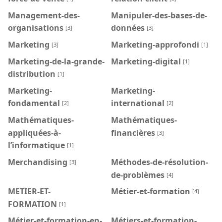
Management-des-
Manipuler-des-bases-de-
organisations
données
[3]
[3]
Marketing
Marketing-approfondi
[3]
[1]
Marketing-de-la-grande-
Marketing-digital
[1]
distribution
[1]
Marketing-
Marketing-
fondamental
international
[2]
[2]
Mathématiques-
Mathématiques-
appliquées-à-
financières
[3]
l’informatique
[1]
Merchandising
Méthodes-de-résolution-
[3]
de-problèmes
[4]
METIER-ET-
Métier-et-formation
[4]
FORMATION
[1]
Métier-et-formation-en-
Métiers-et-formation-