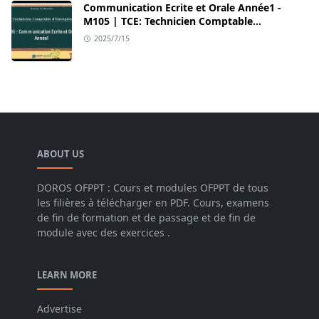
Communication Ecrite et Orale Année1 -
M105 | TCE: Technicien Comptable
d’Entreprises – OFPPT
2025/7/15
ABOUT US
DOROS OFPPT : Cours et modules OFPPT de tous
les filières à télécharger en PDF. Cours, examens
de fin de formation et de passage et de fin de
module avec des exercices .
LEARN MORE
Advertise