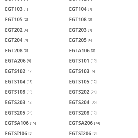
EGT103
EGT104
[1]
[3]
EGT105
EGT108
[2]
[3]
EGT202
EGT203
[6]
[3]
EGT204
EGT205
[9]
[6]
EGT208
EGTA106
[3]
[3]
EGTA206
EGTS101
[9]
[19]
EGTS102
EGTS103
[12]
[6]
EGTS104
EGTS105
[18]
[12]
EGTS108
EGTS202
[19]
[24]
EGTS203
EGTS204
[12]
[36]
EGTS205
EGTS208
[24]
[12]
EGTSA106
EGTSA206
[15]
[34]
EGTSI106
EGTSI206
[3]
[3]