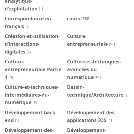
analytique-
d’exploitation
[1]
Correspondance-en-
cours
[762]
français
[2]
Création-et-utilisation-
Culture-
d’interactions-
entrepreneuriale
[57]
digitales
[2]
Culture-
Culture-et-techniques-
entrepreneuriale-Partie-
avancées-du-
1
numérique
[9]
[61]
Culture-et-techniques-
Dessin-
intermédiaires-du-
technique/Architecture
[1]
numérique
[6]
Développement-back-
Développement-des-
end
applications-IOS
[1]
[1]
Développement-des-
Développement-