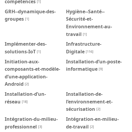
compétences
[1]
GRH--dynamique-des-
Hygiène--Santé--
groupes
Sécurité-et-
[1]
Environnement-au-
travail
[1]
Implémenter-des-
Infrastructure-
solutions-IoT
Digitale
[1]
[116]
Initiation-aux-
Installation-d’un-poste-
composants-et-modèle-
informatique
[9]
d’une-application-
Android
[2]
Installation-d’un-
Installation-de-
réseau
l’environnement-et-
[18]
sécurisation
[2]
Intégration-du-milieu-
Intégration-en-milieu-
professionnel
de-travail
[3]
[2]