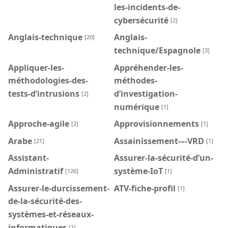
les-incidents-de-
cybersécurité
[2]
Anglais-technique
Anglais-
[20]
technique/Espagnole
[3]
Appliquer-les-
Appréhender-les-
méthodologies-des-
méthodes-
tests-d’intrusions
d’investigation-
[2]
numérique
[1]
Approche-agile
Approvisionnements
[2]
[1]
Arabe
Assainissement-–-VRD
[21]
[1]
Assistant-
Assurer-la-sécurité-d’un-
Administratif
système-IoT
[126]
[1]
Assurer-le-durcissement-
ATV-fiche-profil
[1]
de-la-sécurité-des-
systèmes-et-réseaux-
informatiques
[1]