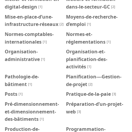
digital-design
dans-le-secteur-GC
[1]
[2]
Mise-en-place-d’une-
Moyens-de-recherche-
infrastructure-réseaux
d’emploi
[2]
[1]
Normes-comptables-
Normes-et-
internationales
réglementations
[1]
[1]
Organisation-
Organisation-et-
administrative
planification-des-
[1]
activités
[1]
Pathologie-de-
Planification-–-Gestion-
bâtiment
de-projet
[1]
[2]
Posts
Pratique-de-la-paie
[1]
[3]
Pré-dimensionnement-
Préparation-d’un-projet-
et-dimensionnement-
web
[3]
des-bâtiments
[1]
Production-de-
Programmation-