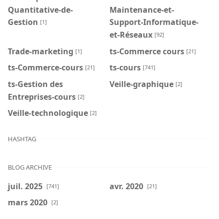
Quantitative-de-
Maintenance-et-
Gestion
Support-Informatique-
[1]
et-Réseaux
[92]
Trade-marketing
ts-Commerce cours
[1]
[21]
ts-Commerce-cours
ts-cours
[21]
[741]
ts-Gestion des
Veille-graphique
[2]
Entreprises-cours
[2]
Veille-technologique
[2]
HASHTAG
BLOG ARCHIVE
juil. 2025
avr. 2020
[741]
[21]
mars 2020
[2]