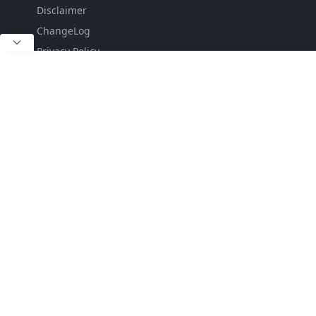
Disclaimer
ChangeLog
Privacy Policy
DropDown
DropDown
Sub Menu 1
Sitemap
Contact
FOLLOW US
NEWSLETTER