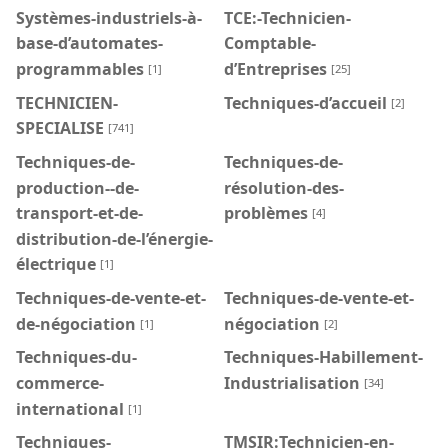
Systèmes-industriels-à-
TCE:-Technicien-
base-d’automates-
Comptable-
programmables
d’Entreprises
[1]
[25]
TECHNICIEN-
Techniques-d’accueil
[2]
SPECIALISE
[741]
Techniques-de-
Techniques-de-
production--de-
résolution-des-
transport-et-de-
problèmes
[4]
distribution-de-l’énergie-
électrique
[1]
Techniques-de-vente-et-
Techniques-de-vente-et-
de-négociation
négociation
[1]
[2]
Techniques-du-
Techniques-Habillement-
commerce-
Industrialisation
[34]
international
[1]
Techniques-
TMSIR:Technicien-en-