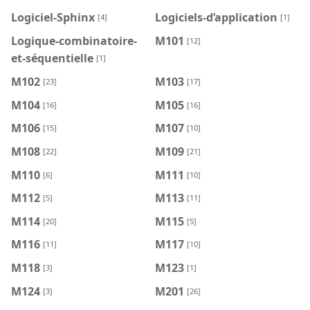
Logiciel-Sphinx
Logiciels-d’application
[4]
[1]
Logique-combinatoire-
M101
[12]
et-séquentielle
[1]
M102
M103
[23]
[17]
M104
M105
[16]
[16]
M106
M107
[15]
[10]
M108
M109
[22]
[21]
M110
M111
[6]
[10]
M112
M113
[5]
[11]
M114
M115
[20]
[5]
M116
M117
[11]
[10]
M118
M123
[3]
[1]
M124
M201
[3]
[26]