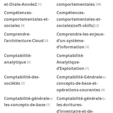
et-Orale-Année2
comportementales
[1]
[38]
Compétences-
Compétences-
comportementales-et-
comportementales-et-
sociales
sociales(soft-skills)
[4]
[2]
Comprendre-
Comprendre-les-enjeux-
l’architecture-Cloud
d’un-système-
[2]
d’information
[2]
Comptabilité-
Comptabilité-
analytique
Analytique-
[2]
d’Exploitation
[1]
Comptabilité-des-
Comptabilité-Générale-:-
sociétés
concepts-de-base-et-
[2]
opérations-courantes
[4]
Comptabilité-générale-:-
Comptabilité-générale-:-
les-concepts-de-base
les-écritures-
[1]
d’inventaire-et-de-