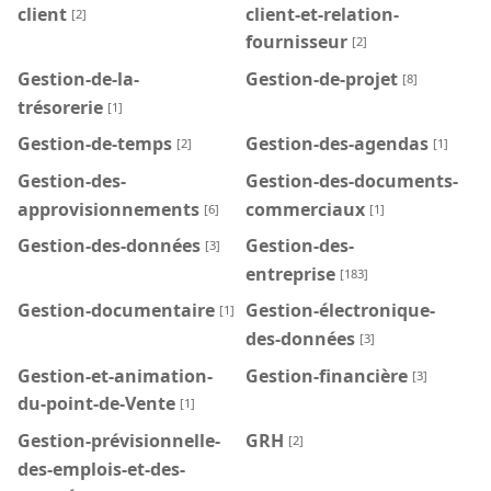
client
client-et-relation-
[2]
fournisseur
[2]
Gestion-de-la-
Gestion-de-projet
[8]
trésorerie
[1]
Gestion-de-temps
Gestion-des-agendas
[2]
[1]
Gestion-des-
Gestion-des-documents-
approvisionnements
commerciaux
[6]
[1]
Gestion-des-données
Gestion-des-
[3]
entreprise
[183]
Gestion-documentaire
Gestion-électronique-
[1]
des-données
[3]
Gestion-et-animation-
Gestion-financière
[3]
du-point-de-Vente
[1]
Gestion-prévisionnelle-
GRH
[2]
des-emplois-et-des-