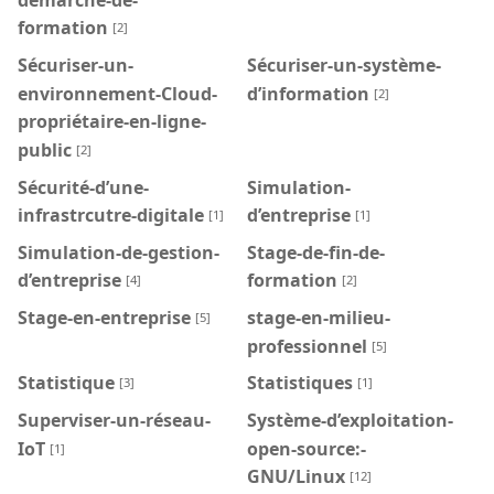
formation
[2]
Sécuriser-un-
Sécuriser-un-système-
environnement-Cloud-
d’information
[2]
propriétaire-en-ligne-
public
[2]
Sécurité-d’une-
Simulation-
infrastrcutre-digitale
d’entreprise
[1]
[1]
Simulation-de-gestion-
Stage-de-fin-de-
d’entreprise
formation
[4]
[2]
Stage-en-entreprise
stage-en-milieu-
[5]
professionnel
[5]
Statistique
Statistiques
[3]
[1]
Superviser-un-réseau-
Système-d’exploitation-
IoT
open-source:-
[1]
GNU/Linux
[12]