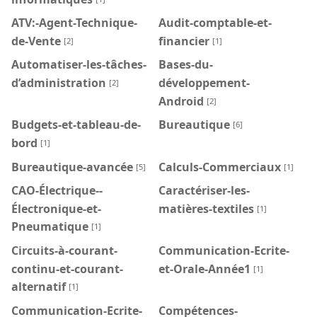
ATV:-Agent-Technique-
Audit-comptable-et-
de-Vente
financier
[2]
[1]
Automatiser-les-tâches-
Bases-du-
d’administration
développement-
[2]
Android
[2]
Budgets-et-tableau-de-
Bureautique
[6]
bord
[1]
Bureautique-avancée
Calculs-Commerciaux
[5]
[1]
CAO-Électrique--
Caractériser-les-
Électronique-et-
matières-textiles
[1]
Pneumatique
[1]
Circuits-à-courant-
Communication-Ecrite-
continu-et-courant-
et-Orale-Année1
[1]
alternatif
[1]
Communication-Ecrite-
Compétences-