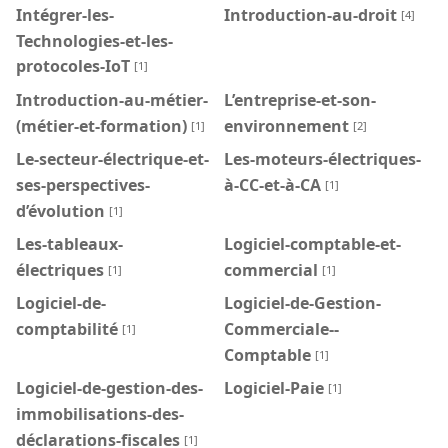
Intégrer-les-
Introduction-au-droit
[4]
Technologies-et-les-
protocoles-IoT
[1]
Introduction-au-métier-
L’entreprise-et-son-
(métier-et-formation)
environnement
[1]
[2]
Le-secteur-électrique-et-
Les-moteurs-électriques-
ses-perspectives-
à-CC-et-à-CA
[1]
d’évolution
[1]
Les-tableaux-
Logiciel-comptable-et-
électriques
commercial
[1]
[1]
Logiciel-de-
Logiciel-de-Gestion-
comptabilité
Commerciale--
[1]
Comptable
[1]
Logiciel-de-gestion-des-
Logiciel-Paie
[1]
immobilisations-des-
déclarations-fiscales
[1]