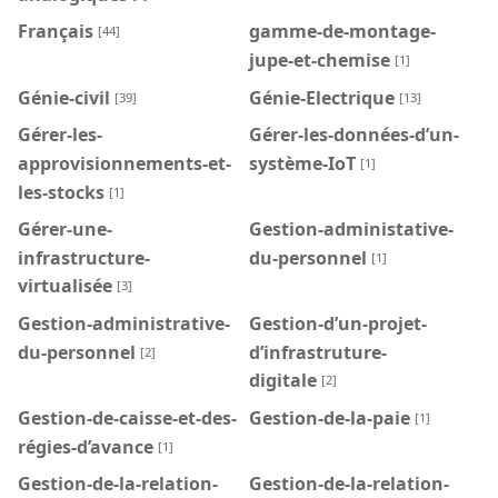
Français
gamme-de-montage-
[44]
jupe-et-chemise
[1]
Génie-civil
Génie-Electrique
[39]
[13]
Gérer-les-
Gérer-les-données-d’un-
approvisionnements-et-
système-IoT
[1]
les-stocks
[1]
Gérer-une-
Gestion-administative-
infrastructure-
du-personnel
[1]
virtualisée
[3]
Gestion-administrative-
Gestion-d’un-projet-
du-personnel
d’infrastruture-
[2]
digitale
[2]
Gestion-de-caisse-et-des-
Gestion-de-la-paie
[1]
régies-d’avance
[1]
Gestion-de-la-relation-
Gestion-de-la-relation-