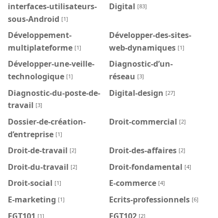
interfaces-utilisateurs-
Digital
[83]
sous-Android
[1]
Développement-
Développer-des-sites-
multiplateforme
web-dynamiques
[1]
[1]
Développer-une-veille-
Diagnostic-d’un-
technologique
réseau
[1]
[3]
Diagnostic-du-poste-de-
Digital-design
[27]
travail
[3]
Dossier-de-création-
Droit-commercial
[2]
d’entreprise
[1]
Droit-de-travail
Droit-des-affaires
[2]
[2]
Droit-du-travail
Droit-fondamental
[2]
[4]
Droit-social
E-commerce
[1]
[4]
E-marketing
Ecrits-professionnels
[1]
[6]
EGT101
EGT102
[1]
[2]