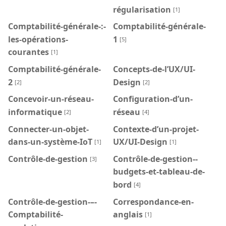
régularisation
[1]
Comptabilité-générale-:-
Comptabilité-générale-
les-opérations-
1
[5]
courantes
[1]
Comptabilité-générale-
Concepts-de-l’UX/UI-
2
Design
[2]
[2]
Concevoir-un-réseau-
Configuration-d’un-
informatique
réseau
[2]
[4]
Connecter-un-objet-
Contexte-d’un-projet-
dans-un-système-IoT
UX/UI-Design
[1]
[1]
Contrôle-de-gestion
Contrôle-de-gestion--
[3]
budgets-et-tableau-de-
bord
[4]
Contrôle-de-gestion-–-
Correspondance-en-
Comptabilité-
anglais
[1]