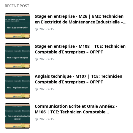
RECENT POST
Stage en entreprise - M26 | EMI: Technicien
en Electricité de Maintenance Industrielle –
OFPPT
2025/7/15
Stage en entreprise - M108 | TCE: Technicien
Comptable d’Entreprises – OFPPT
2025/7/15
Anglais technique - M107 | TCE: Technicien
Comptable d’Entreprises – OFPPT
2025/7/15
Communication Ecrite et Orale Année2 -
M106 | TCE: Technicien Comptable
d’Entreprises – OFPPT
2025/7/15