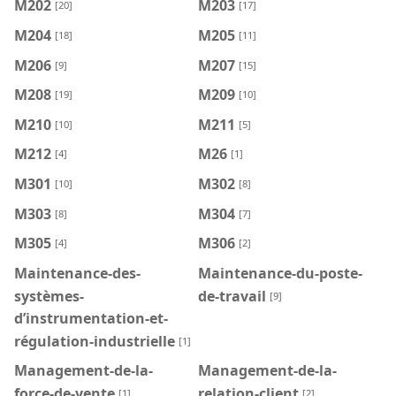
M202
M203
[20]
[17]
M204
M205
[18]
[11]
M206
M207
[9]
[15]
M208
M209
[19]
[10]
M210
M211
[10]
[5]
M212
M26
[4]
[1]
M301
M302
[10]
[8]
M303
M304
[8]
[7]
M305
M306
[4]
[2]
Maintenance-des-
Maintenance-du-poste-
systèmes-
de-travail
[9]
d’instrumentation-et-
régulation-industrielle
[1]
Management-de-la-
Management-de-la-
force-de-vente
relation-client
[1]
[2]