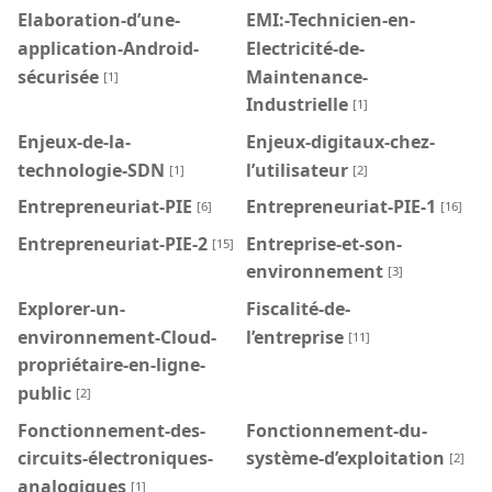
Elaboration-d’une-
EMI:-Technicien-en-
application-Android-
Electricité-de-
sécurisée
Maintenance-
[1]
Industrielle
[1]
Enjeux-de-la-
Enjeux-digitaux-chez-
technologie-SDN
l’utilisateur
[1]
[2]
Entrepreneuriat-PIE
Entrepreneuriat-PIE-1
[6]
[16]
Entrepreneuriat-PIE-2
Entreprise-et-son-
[15]
environnement
[3]
Explorer-un-
Fiscalité-de-
environnement-Cloud-
l’entreprise
[11]
propriétaire-en-ligne-
public
[2]
Fonctionnement-des-
Fonctionnement-du-
circuits-électroniques-
système-d’exploitation
[2]
analogiques
[1]