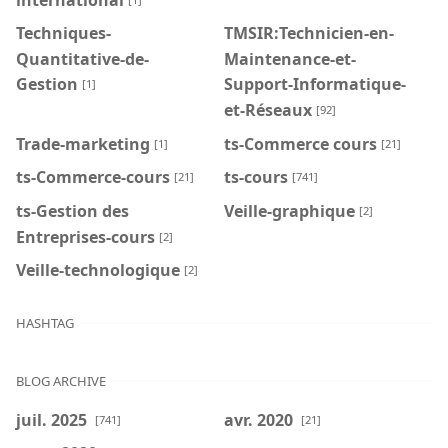
Techniques-
TMSIR:Technicien-en-
Quantitative-de-
Maintenance-et-
Gestion
Support-Informatique-
[1]
et-Réseaux
[92]
Trade-marketing
ts-Commerce cours
[1]
[21]
ts-Commerce-cours
ts-cours
[21]
[741]
ts-Gestion des
Veille-graphique
[2]
Entreprises-cours
[2]
Veille-technologique
[2]
HASHTAG
BLOG ARCHIVE
juil. 2025
avr. 2020
[741]
[21]