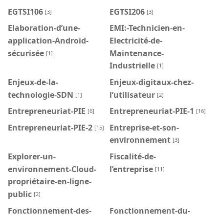
EGTSI106
EGTSI206
[3]
[3]
Elaboration-d’une-
EMI:-Technicien-en-
application-Android-
Electricité-de-
sécurisée
Maintenance-
[1]
Industrielle
[1]
Enjeux-de-la-
Enjeux-digitaux-chez-
technologie-SDN
l’utilisateur
[1]
[2]
Entrepreneuriat-PIE
Entrepreneuriat-PIE-1
[6]
[16]
Entrepreneuriat-PIE-2
Entreprise-et-son-
[15]
environnement
[3]
Explorer-un-
Fiscalité-de-
environnement-Cloud-
l’entreprise
[11]
propriétaire-en-ligne-
public
[2]
Fonctionnement-des-
Fonctionnement-du-