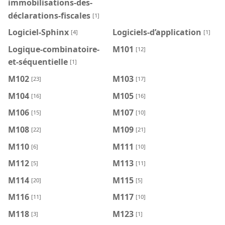
immobilisations-des-
déclarations-fiscales
[1]
Logiciel-Sphinx
Logiciels-d’application
[4]
[1]
Logique-combinatoire-
M101
[12]
et-séquentielle
[1]
M102
M103
[23]
[17]
M104
M105
[16]
[16]
M106
M107
[15]
[10]
M108
M109
[22]
[21]
M110
M111
[6]
[10]
M112
M113
[5]
[11]
M114
M115
[20]
[5]
M116
M117
[11]
[10]
M118
M123
[3]
[1]