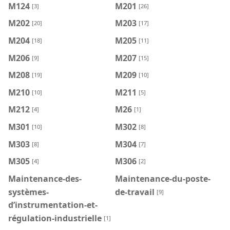
M124
M201
[3]
[26]
M202
M203
[20]
[17]
M204
M205
[18]
[11]
M206
M207
[9]
[15]
M208
M209
[19]
[10]
M210
M211
[10]
[5]
M212
M26
[4]
[1]
M301
M302
[10]
[8]
M303
M304
[8]
[7]
M305
M306
[4]
[2]
Maintenance-des-
Maintenance-du-poste-
systèmes-
de-travail
[9]
d’instrumentation-et-
régulation-industrielle
[1]