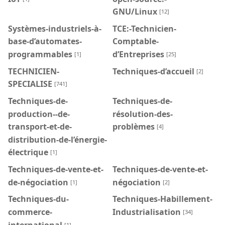
GNU/Linux
[12]
Systèmes-industriels-à-
TCE:-Technicien-
base-d’automates-
Comptable-
programmables
d’Entreprises
[1]
[25]
TECHNICIEN-
Techniques-d’accueil
[2]
SPECIALISE
[741]
Techniques-de-
Techniques-de-
production--de-
résolution-des-
transport-et-de-
problèmes
[4]
distribution-de-l’énergie-
électrique
[1]
Techniques-de-vente-et-
Techniques-de-vente-et-
de-négociation
négociation
[1]
[2]
Techniques-du-
Techniques-Habillement-
commerce-
Industrialisation
[34]
international
[1]