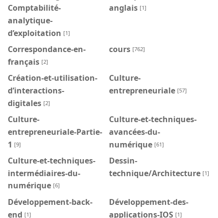
Comptabilité-
anglais
[1]
analytique-
d’exploitation
[1]
Correspondance-en-
cours
[762]
français
[2]
Création-et-utilisation-
Culture-
d’interactions-
entrepreneuriale
[57]
digitales
[2]
Culture-
Culture-et-techniques-
entrepreneuriale-Partie-
avancées-du-
1
numérique
[9]
[61]
Culture-et-techniques-
Dessin-
intermédiaires-du-
technique/Architecture
[1]
numérique
[6]
Développement-back-
Développement-des-
end
applications-IOS
[1]
[1]