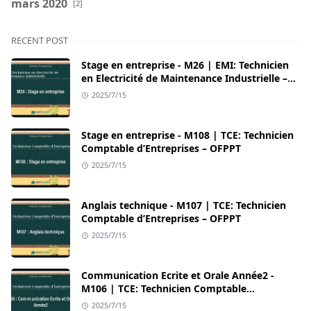
mars 2020
[2]
RECENT POST
Stage en entreprise - M26 | EMI: Technicien
en Electricité de Maintenance Industrielle –
OFPPT
2025/7/15
Stage en entreprise - M108 | TCE: Technicien
Comptable d’Entreprises – OFPPT
2025/7/15
Anglais technique - M107 | TCE: Technicien
Comptable d’Entreprises – OFPPT
2025/7/15
Communication Ecrite et Orale Année2 -
M106 | TCE: Technicien Comptable
d’Entreprises – OFPPT
2025/7/15