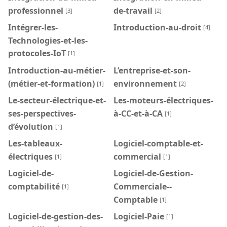
professionnel
de-travail
[3]
[2]
Intégrer-les-
Introduction-au-droit
[4]
Technologies-et-les-
protocoles-IoT
[1]
Introduction-au-métier-
L’entreprise-et-son-
(métier-et-formation)
environnement
[1]
[2]
Le-secteur-électrique-et-
Les-moteurs-électriques-
ses-perspectives-
à-CC-et-à-CA
[1]
d’évolution
[1]
Les-tableaux-
Logiciel-comptable-et-
électriques
commercial
[1]
[1]
Logiciel-de-
Logiciel-de-Gestion-
comptabilité
Commerciale--
[1]
Comptable
[1]
Logiciel-de-gestion-des-
Logiciel-Paie
[1]