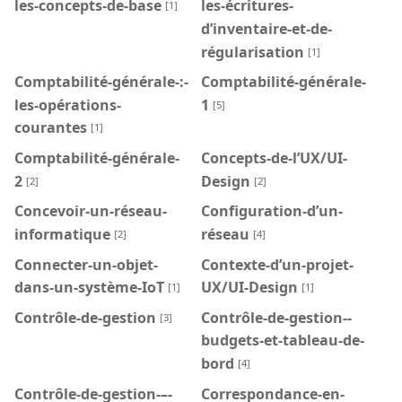
les-concepts-de-base
les-écritures-
[1]
d’inventaire-et-de-
régularisation
[1]
Comptabilité-générale-:-
Comptabilité-générale-
les-opérations-
1
[5]
courantes
[1]
Comptabilité-générale-
Concepts-de-l’UX/UI-
2
Design
[2]
[2]
Concevoir-un-réseau-
Configuration-d’un-
informatique
réseau
[2]
[4]
Connecter-un-objet-
Contexte-d’un-projet-
dans-un-système-IoT
UX/UI-Design
[1]
[1]
Contrôle-de-gestion
Contrôle-de-gestion--
[3]
budgets-et-tableau-de-
bord
[4]
Contrôle-de-gestion-–-
Correspondance-en-