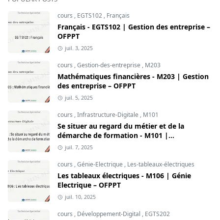
cours
,
EGTS102
,
Français
Français - EGTS102 | Gestion des entreprise –
OFPPT
juil. 3, 2025
cours
,
Gestion-des-entreprise
,
M203
Mathématiques financières - M203 | Gestion
des entreprise – OFPPT
juil. 5, 2025
cours
,
Infrastructure-Digitale
,
M101
Se situer au regard du métier et de la
démarche de formation - M101 |
Infrastructure Digitale – OFPPT
juil. 7, 2025
cours
,
Génie-Electrique
,
Les-tableaux-électriques
Les tableaux électriques - M106 | Génie
Electrique – OFPPT
juil. 10, 2025
cours
,
Développement-Digital
,
EGTS202