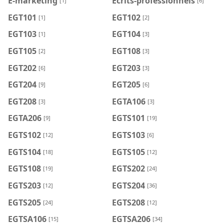
E-marketing
Ecrits-professionnels
[1]
[6]
EGT101
EGT102
[1]
[2]
EGT103
EGT104
[1]
[3]
EGT105
EGT108
[2]
[3]
EGT202
EGT203
[6]
[3]
EGT204
EGT205
[9]
[6]
EGT208
EGTA106
[3]
[3]
EGTA206
EGTS101
[9]
[19]
EGTS102
EGTS103
[12]
[6]
EGTS104
EGTS105
[18]
[12]
EGTS108
EGTS202
[19]
[24]
EGTS203
EGTS204
[12]
[36]
EGTS205
EGTS208
[24]
[12]
EGTSA106
EGTSA206
[15]
[34]