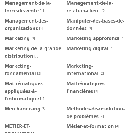
Management-de-la-
Management-de-la-
force-de-vente
relation-client
[1]
[2]
Management-des-
Manipuler-des-bases-de-
organisations
données
[3]
[3]
Marketing
Marketing-approfondi
[3]
[1]
Marketing-de-la-grande-
Marketing-digital
[1]
distribution
[1]
Marketing-
Marketing-
fondamental
international
[2]
[2]
Mathématiques-
Mathématiques-
appliquées-à-
financières
[3]
l’informatique
[1]
Merchandising
Méthodes-de-résolution-
[3]
de-problèmes
[4]
METIER-ET-
Métier-et-formation
[4]