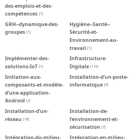
des-emplois-et-des-
compétences
[1]
GRH--dynamique-des-
Hygiène--Santé--
groupes
Sécurité-et-
[1]
Environnement-au-
travail
[1]
Implémenter-des-
Infrastructure-
solutions-IoT
Digitale
[1]
[116]
Initiation-aux-
Installation-d’un-poste-
composants-et-modèle-
informatique
[9]
d’une-application-
Android
[2]
Installation-d’un-
Installation-de-
réseau
l’environnement-et-
[18]
sécurisation
[2]
Intégration-du-milieu-
Intégration-en-milieu-