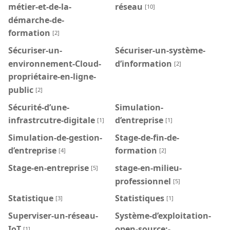
métier-et-de-la-
réseau
[10]
démarche-de-
formation
[2]
Sécuriser-un-
Sécuriser-un-système-
environnement-Cloud-
d’information
[2]
propriétaire-en-ligne-
public
[2]
Sécurité-d’une-
Simulation-
infrastrcutre-digitale
d’entreprise
[1]
[1]
Simulation-de-gestion-
Stage-de-fin-de-
d’entreprise
formation
[4]
[2]
Stage-en-entreprise
stage-en-milieu-
[5]
professionnel
[5]
Statistique
Statistiques
[3]
[1]
Superviser-un-réseau-
Système-d’exploitation-
IoT
open-source:-
[1]