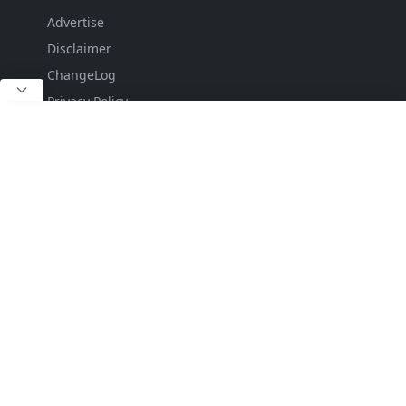
Advertise
Disclaimer
ChangeLog
Privacy Policy
DropDown
DropDown
Sub Menu 1
Sitemap
Contact
FOLLOW US