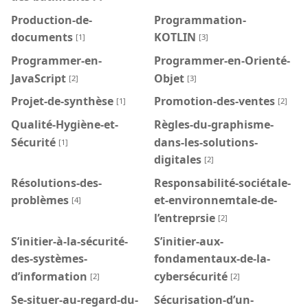
Production-de-
Programmation-
documents
KOTLIN
[1]
[3]
Programmer-en-
Programmer-en-Orienté-
JavaScript
Objet
[2]
[3]
Projet-de-synthèse
Promotion-des-ventes
[1]
[2]
Qualité-Hygiène-et-
Règles-du-graphisme-
Sécurité
dans-les-solutions-
[1]
digitales
[2]
Résolutions-des-
Responsabilité-sociétale-
problèmes
et-environnemtale-de-
[4]
l’entreprsie
[2]
S’initier-à-la-sécurité-
S’initier-aux-
des-systèmes-
fondamentaux-de-la-
d’information
cybersécurité
[2]
[2]
Se-situer-au-regard-du-
Sécurisation-d’un-