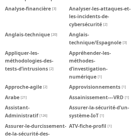
Analyse-financière
Analyser-les-attaques-et-
[3]
les-incidents-de-
cybersécurité
[2]
Anglais-technique
Anglais-
[20]
technique/Espagnole
[3]
Appliquer-les-
Appréhender-les-
méthodologies-des-
méthodes-
tests-d’intrusions
d’investigation-
[2]
numérique
[1]
Approche-agile
Approvisionnements
[2]
[1]
Arabe
Assainissement-–-VRD
[21]
[1]
Assistant-
Assurer-la-sécurité-d’un-
Administratif
système-IoT
[126]
[1]
Assurer-le-durcissement-
ATV-fiche-profil
[1]
de-la-sécurité-des-