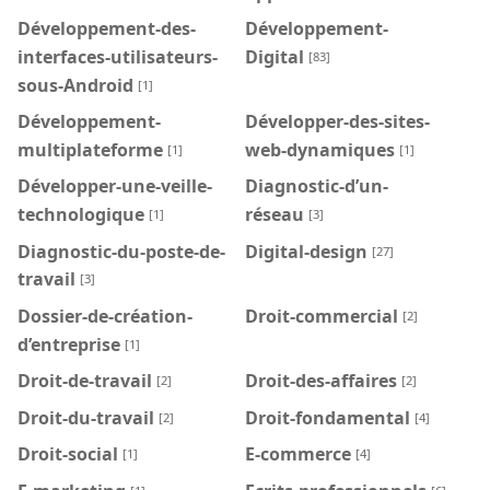
Développement-des-
Développement-
interfaces-utilisateurs-
Digital
[83]
sous-Android
[1]
Développement-
Développer-des-sites-
multiplateforme
web-dynamiques
[1]
[1]
Développer-une-veille-
Diagnostic-d’un-
technologique
réseau
[1]
[3]
Diagnostic-du-poste-de-
Digital-design
[27]
travail
[3]
Dossier-de-création-
Droit-commercial
[2]
d’entreprise
[1]
Droit-de-travail
Droit-des-affaires
[2]
[2]
Droit-du-travail
Droit-fondamental
[2]
[4]
Droit-social
E-commerce
[1]
[4]