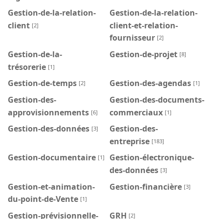
Gestion-de-la-relation-
Gestion-de-la-relation-
client
client-et-relation-
[2]
fournisseur
[2]
Gestion-de-la-
Gestion-de-projet
[8]
trésorerie
[1]
Gestion-de-temps
Gestion-des-agendas
[2]
[1]
Gestion-des-
Gestion-des-documents-
approvisionnements
commerciaux
[6]
[1]
Gestion-des-données
Gestion-des-
[3]
entreprise
[183]
Gestion-documentaire
Gestion-électronique-
[1]
des-données
[3]
Gestion-et-animation-
Gestion-financière
[3]
du-point-de-Vente
[1]
Gestion-prévisionnelle-
GRH
[2]