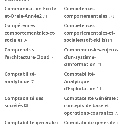
Communication-Ecrite-
Compétences-
et-Orale-Année2
comportementales
[1]
[38]
Compétences-
Compétences-
comportementales-et-
comportementales-et-
sociales
sociales(soft-skills)
[4]
[2]
Comprendre-
Comprendre-les-enjeux-
l’architecture-Cloud
d’un-système-
[2]
d’information
[2]
Comptabilité-
Comptabilité-
analytique
Analytique-
[2]
d’Exploitation
[1]
Comptabilité-des-
Comptabilité-Générale-:-
sociétés
concepts-de-base-et-
[2]
opérations-courantes
[4]
Comptabilité-générale-:-
Comptabilité-générale-:-