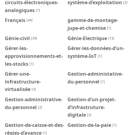
circuits-électroniques-
système-d’exploitation
[2]
analogiques
[1]
Français
gamme-de-montage-
[44]
jupe-et-chemise
[1]
Génie-civil
Génie-Electrique
[39]
[13]
Gérer-les-
Gérer-les-données-d’un-
approvisionnements-et-
système-IoT
[1]
les-stocks
[1]
Gérer-une-
Gestion-administative-
infrastructure-
du-personnel
[1]
virtualisée
[3]
Gestion-administrative-
Gestion-d’un-projet-
du-personnel
d’infrastruture-
[2]
digitale
[2]
Gestion-de-caisse-et-des-
Gestion-de-la-paie
[1]
régies-d’avance
[1]