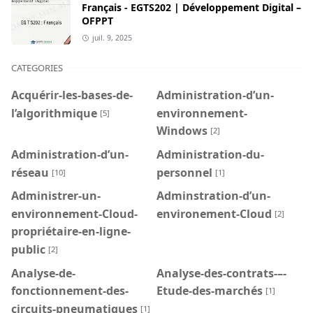
Français - EGTS202 | Développement Digital –
OFPPT
juil. 9, 2025
CATEGORIES
Acquérir-les-bases-de-
Administration-d’un-
l’algorithmique
environnement-
[5]
Windows
[2]
Administration-d’un-
Administration-du-
réseau
personnel
[10]
[1]
Administrer-un-
Adminstration-d’un-
environnement-Cloud-
environement-Cloud
[2]
propriétaire-en-ligne-
public
[2]
Analyse-de-
Analyse-des-contrats-–-
fonctionnement-des-
Etude-des-marchés
[1]
circuits-pneumatiques
[1]