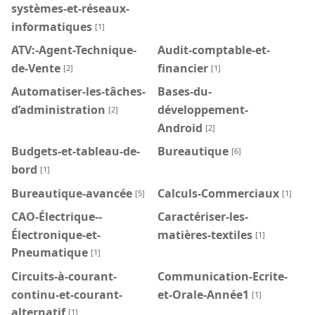
systèmes-et-réseaux-
informatiques
[1]
ATV:-Agent-Technique-
Audit-comptable-et-
de-Vente
financier
[2]
[1]
Automatiser-les-tâches-
Bases-du-
d’administration
développement-
[2]
Android
[2]
Budgets-et-tableau-de-
Bureautique
[6]
bord
[1]
Bureautique-avancée
Calculs-Commerciaux
[5]
[1]
CAO-Électrique--
Caractériser-les-
Électronique-et-
matières-textiles
[1]
Pneumatique
[1]
Circuits-à-courant-
Communication-Ecrite-
continu-et-courant-
et-Orale-Année1
[1]
alternatif
[1]