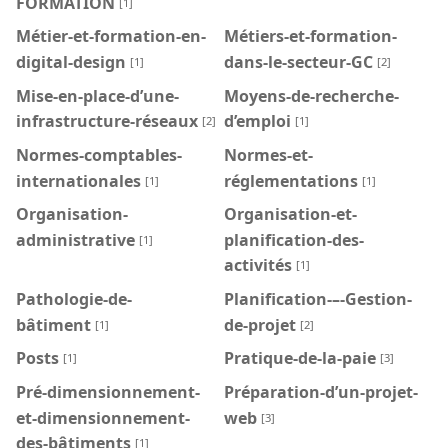
FORMATION
[1]
Métier-et-formation-en-
Métiers-et-formation-
digital-design
dans-le-secteur-GC
[1]
[2]
Mise-en-place-d’une-
Moyens-de-recherche-
infrastructure-réseaux
d’emploi
[2]
[1]
Normes-comptables-
Normes-et-
internationales
réglementations
[1]
[1]
Organisation-
Organisation-et-
administrative
planification-des-
[1]
activités
[1]
Pathologie-de-
Planification-–-Gestion-
bâtiment
de-projet
[1]
[2]
Posts
Pratique-de-la-paie
[1]
[3]
Pré-dimensionnement-
Préparation-d’un-projet-
et-dimensionnement-
web
[3]
des-bâtiments
[1]