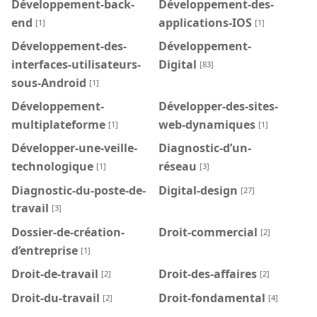
Développement-back-
Développement-des-
end
applications-IOS
[1]
[1]
Développement-des-
Développement-
interfaces-utilisateurs-
Digital
[83]
sous-Android
[1]
Développement-
Développer-des-sites-
multiplateforme
web-dynamiques
[1]
[1]
Développer-une-veille-
Diagnostic-d’un-
technologique
réseau
[1]
[3]
Diagnostic-du-poste-de-
Digital-design
[27]
travail
[3]
Dossier-de-création-
Droit-commercial
[2]
d’entreprise
[1]
Droit-de-travail
Droit-des-affaires
[2]
[2]
Droit-du-travail
Droit-fondamental
[2]
[4]