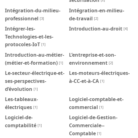
Intégration-du-milieu-
Intégration-en-milieu-
professionnel
de-travail
[3]
[2]
Intégrer-les-
Introduction-au-droit
[4]
Technologies-et-les-
protocoles-IoT
[1]
Introduction-au-métier-
L’entreprise-et-son-
(métier-et-formation)
environnement
[1]
[2]
Le-secteur-électrique-et-
Les-moteurs-électriques-
ses-perspectives-
à-CC-et-à-CA
[1]
d’évolution
[1]
Les-tableaux-
Logiciel-comptable-et-
électriques
commercial
[1]
[1]
Logiciel-de-
Logiciel-de-Gestion-
comptabilité
Commerciale--
[1]
Comptable
[1]