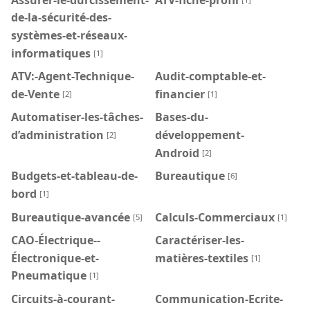
de-la-sécurité-des-
systèmes-et-réseaux-
informatiques
[1]
ATV:-Agent-Technique-
Audit-comptable-et-
de-Vente
financier
[2]
[1]
Automatiser-les-tâches-
Bases-du-
d’administration
développement-
[2]
Android
[2]
Budgets-et-tableau-de-
Bureautique
[6]
bord
[1]
Bureautique-avancée
Calculs-Commerciaux
[5]
[1]
CAO-Électrique--
Caractériser-les-
Électronique-et-
matières-textiles
[1]
Pneumatique
[1]
Circuits-à-courant-
Communication-Ecrite-