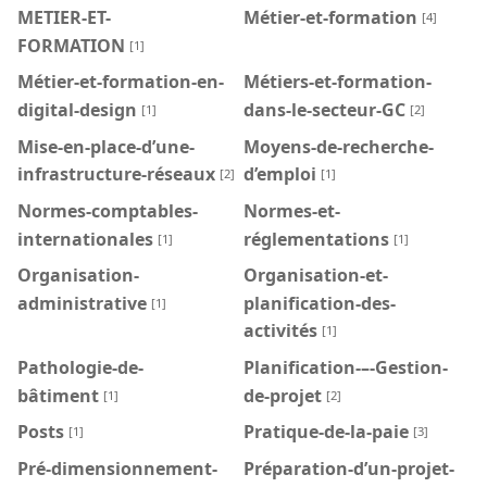
METIER-ET-
Métier-et-formation
[4]
FORMATION
[1]
Métier-et-formation-en-
Métiers-et-formation-
digital-design
dans-le-secteur-GC
[1]
[2]
Mise-en-place-d’une-
Moyens-de-recherche-
infrastructure-réseaux
d’emploi
[2]
[1]
Normes-comptables-
Normes-et-
internationales
réglementations
[1]
[1]
Organisation-
Organisation-et-
administrative
planification-des-
[1]
activités
[1]
Pathologie-de-
Planification-–-Gestion-
bâtiment
de-projet
[1]
[2]
Posts
Pratique-de-la-paie
[1]
[3]
Pré-dimensionnement-
Préparation-d’un-projet-