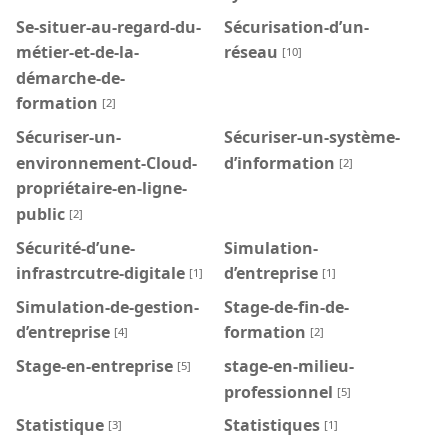
Se-situer-au-regard-du-
Sécurisation-d’un-
métier-et-de-la-
réseau
[10]
démarche-de-
formation
[2]
Sécuriser-un-
Sécuriser-un-système-
environnement-Cloud-
d’information
[2]
propriétaire-en-ligne-
public
[2]
Sécurité-d’une-
Simulation-
infrastrcutre-digitale
d’entreprise
[1]
[1]
Simulation-de-gestion-
Stage-de-fin-de-
d’entreprise
formation
[4]
[2]
Stage-en-entreprise
stage-en-milieu-
[5]
professionnel
[5]
Statistique
Statistiques
[3]
[1]