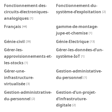
Fonctionnement-des-
Fonctionnement-du-
circuits-électroniques-
système-d’exploitation
[2]
analogiques
[1]
Français
gamme-de-montage-
[44]
jupe-et-chemise
[1]
Génie-civil
Génie-Electrique
[39]
[13]
Gérer-les-
Gérer-les-données-d’un-
approvisionnements-et-
système-IoT
[1]
les-stocks
[1]
Gérer-une-
Gestion-administative-
infrastructure-
du-personnel
[1]
virtualisée
[3]
Gestion-administrative-
Gestion-d’un-projet-
du-personnel
d’infrastruture-
[2]
digitale
[2]