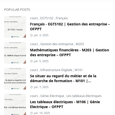
POPULAR POSTS
cours
,
EGTS102
,
Français
Français - EGTS102 | Gestion des entreprise –
OFPPT
juil. 3, 2025
cours
,
Gestion-des-entreprise
,
M203
Mathématiques financières - M203 | Gestion
des entreprise – OFPPT
juil. 5, 2025
cours
,
Infrastructure-Digitale
,
M101
Se situer au regard du métier et de la
démarche de formation - M101 |
Infrastructure Digitale – OFPPT
juil. 7, 2025
cours
,
Génie-Electrique
,
Les-tableaux-électriques
Les tableaux électriques - M106 | Génie
Electrique – OFPPT
juil. 10, 2025