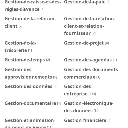
Gestion-de-caisse-et-des-
Gestion-de-la-paie
[1]
régies-d’avance
[1]
Gestion-de-la-relation-
Gestion-de-la-relation-
client
client-et-relation-
[2]
fournisseur
[2]
Gestion-de-la-
Gestion-de-projet
[8]
trésorerie
[1]
Gestion-de-temps
Gestion-des-agendas
[2]
[1]
Gestion-des-
Gestion-des-documents-
approvisionnements
commerciaux
[6]
[1]
Gestion-des-données
Gestion-des-
[3]
entreprise
[183]
Gestion-documentaire
Gestion-électronique-
[1]
des-données
[3]
Gestion-et-animation-
Gestion-financière
[3]
du-point-de-Vente
[1]