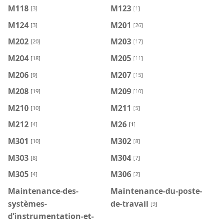
M118
M123
[3]
[1]
M124
M201
[3]
[26]
M202
M203
[20]
[17]
M204
M205
[18]
[11]
M206
M207
[9]
[15]
M208
M209
[19]
[10]
M210
M211
[10]
[5]
M212
M26
[4]
[1]
M301
M302
[10]
[8]
M303
M304
[8]
[7]
M305
M306
[4]
[2]
Maintenance-des-
Maintenance-du-poste-
systèmes-
de-travail
[9]
d’instrumentation-et-