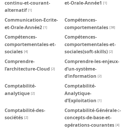
continu-et-courant-
et-Orale-Année1
[1]
alternatif
[1]
Communication-Ecrite-
Compétences-
et-Orale-Année2
comportementales
[1]
[38]
Compétences-
Compétences-
comportementales-et-
comportementales-et-
sociales
sociales(soft-skills)
[4]
[2]
Comprendre-
Comprendre-les-enjeux-
l’architecture-Cloud
d’un-système-
[2]
d’information
[2]
Comptabilité-
Comptabilité-
analytique
Analytique-
[2]
d’Exploitation
[1]
Comptabilité-des-
Comptabilité-Générale-:-
sociétés
concepts-de-base-et-
[2]
opérations-courantes
[4]