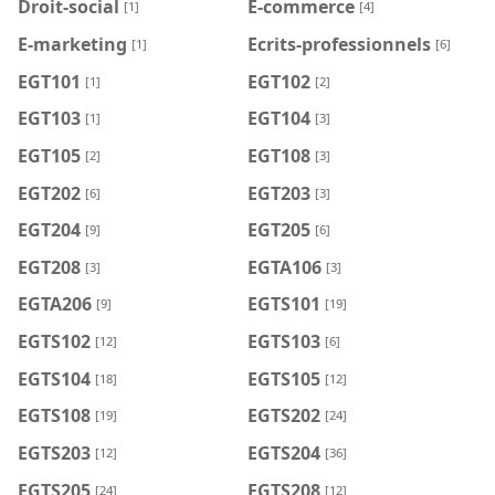
Droit-social
E-commerce
[1]
[4]
E-marketing
Ecrits-professionnels
[1]
[6]
EGT101
EGT102
[1]
[2]
EGT103
EGT104
[1]
[3]
EGT105
EGT108
[2]
[3]
EGT202
EGT203
[6]
[3]
EGT204
EGT205
[9]
[6]
EGT208
EGTA106
[3]
[3]
EGTA206
EGTS101
[9]
[19]
EGTS102
EGTS103
[12]
[6]
EGTS104
EGTS105
[18]
[12]
EGTS108
EGTS202
[19]
[24]
EGTS203
EGTS204
[12]
[36]
EGTS205
EGTS208
[24]
[12]