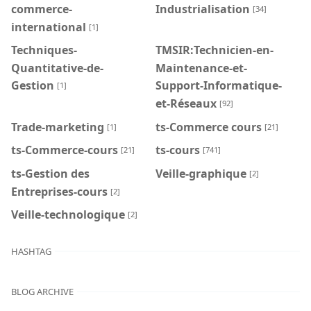
commerce-
Industrialisation
[34]
international
[1]
Techniques-
TMSIR:Technicien-en-
Quantitative-de-
Maintenance-et-
Gestion
Support-Informatique-
[1]
et-Réseaux
[92]
Trade-marketing
ts-Commerce cours
[1]
[21]
ts-Commerce-cours
ts-cours
[21]
[741]
ts-Gestion des
Veille-graphique
[2]
Entreprises-cours
[2]
Veille-technologique
[2]
HASHTAG
BLOG ARCHIVE