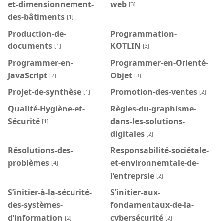
et-dimensionnement-
web
[3]
des-bâtiments
[1]
Production-de-
Programmation-
documents
KOTLIN
[1]
[3]
Programmer-en-
Programmer-en-Orienté-
JavaScript
Objet
[2]
[3]
Projet-de-synthèse
Promotion-des-ventes
[1]
[2]
Qualité-Hygiène-et-
Règles-du-graphisme-
Sécurité
dans-les-solutions-
[1]
digitales
[2]
Résolutions-des-
Responsabilité-sociétale-
problèmes
et-environnemtale-de-
[4]
l’entreprsie
[2]
S’initier-à-la-sécurité-
S’initier-aux-
des-systèmes-
fondamentaux-de-la-
d’information
cybersécurité
[2]
[2]