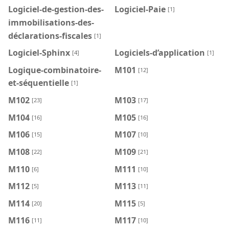
Logiciel-de-gestion-des-
Logiciel-Paie
[1]
immobilisations-des-
déclarations-fiscales
[1]
Logiciel-Sphinx
Logiciels-d’application
[4]
[1]
Logique-combinatoire-
M101
[12]
et-séquentielle
[1]
M102
M103
[23]
[17]
M104
M105
[16]
[16]
M106
M107
[15]
[10]
M108
M109
[22]
[21]
M110
M111
[6]
[10]
M112
M113
[5]
[11]
M114
M115
[20]
[5]
M116
M117
[11]
[10]