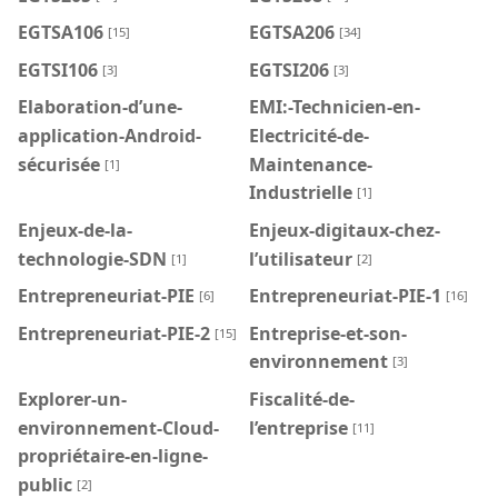
EGTSA106
EGTSA206
[15]
[34]
EGTSI106
EGTSI206
[3]
[3]
Elaboration-d’une-
EMI:-Technicien-en-
application-Android-
Electricité-de-
sécurisée
Maintenance-
[1]
Industrielle
[1]
Enjeux-de-la-
Enjeux-digitaux-chez-
technologie-SDN
l’utilisateur
[1]
[2]
Entrepreneuriat-PIE
Entrepreneuriat-PIE-1
[6]
[16]
Entrepreneuriat-PIE-2
Entreprise-et-son-
[15]
environnement
[3]
Explorer-un-
Fiscalité-de-
environnement-Cloud-
l’entreprise
[11]
propriétaire-en-ligne-
public
[2]