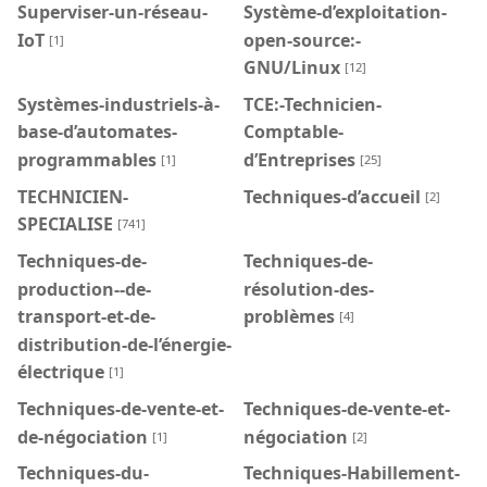
Superviser-un-réseau-
Système-d’exploitation-
IoT
open-source:-
[1]
GNU/Linux
[12]
Systèmes-industriels-à-
TCE:-Technicien-
base-d’automates-
Comptable-
programmables
d’Entreprises
[1]
[25]
TECHNICIEN-
Techniques-d’accueil
[2]
SPECIALISE
[741]
Techniques-de-
Techniques-de-
production--de-
résolution-des-
transport-et-de-
problèmes
[4]
distribution-de-l’énergie-
électrique
[1]
Techniques-de-vente-et-
Techniques-de-vente-et-
de-négociation
négociation
[1]
[2]
Techniques-du-
Techniques-Habillement-