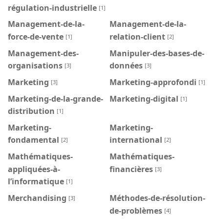
régulation-industrielle
[1]
Management-de-la-
Management-de-la-
force-de-vente
relation-client
[1]
[2]
Management-des-
Manipuler-des-bases-de-
organisations
données
[3]
[3]
Marketing
Marketing-approfondi
[3]
[1]
Marketing-de-la-grande-
Marketing-digital
[1]
distribution
[1]
Marketing-
Marketing-
fondamental
international
[2]
[2]
Mathématiques-
Mathématiques-
appliquées-à-
financières
[3]
l’informatique
[1]
Merchandising
Méthodes-de-résolution-
[3]
de-problèmes
[4]