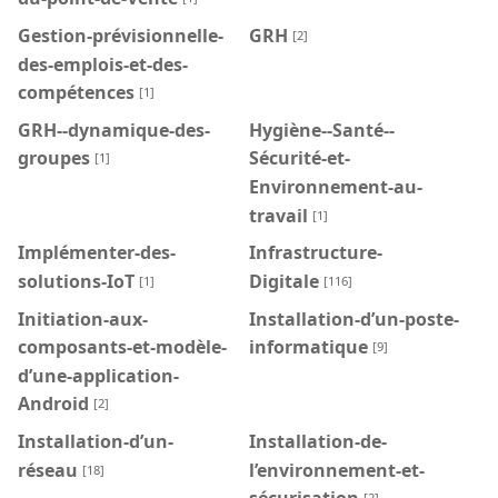
Gestion-prévisionnelle-
GRH
[2]
des-emplois-et-des-
compétences
[1]
GRH--dynamique-des-
Hygiène--Santé--
groupes
Sécurité-et-
[1]
Environnement-au-
travail
[1]
Implémenter-des-
Infrastructure-
solutions-IoT
Digitale
[1]
[116]
Initiation-aux-
Installation-d’un-poste-
composants-et-modèle-
informatique
[9]
d’une-application-
Android
[2]
Installation-d’un-
Installation-de-
réseau
l’environnement-et-
[18]
sécurisation
[2]