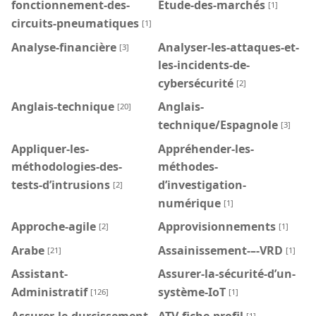
fonctionnement-des-
Etude-des-marchés
[1]
circuits-pneumatiques
[1]
Analyse-financière
Analyser-les-attaques-et-
[3]
les-incidents-de-
cybersécurité
[2]
Anglais-technique
Anglais-
[20]
technique/Espagnole
[3]
Appliquer-les-
Appréhender-les-
méthodologies-des-
méthodes-
tests-d’intrusions
d’investigation-
[2]
numérique
[1]
Approche-agile
Approvisionnements
[2]
[1]
Arabe
Assainissement-–-VRD
[21]
[1]
Assistant-
Assurer-la-sécurité-d’un-
Administratif
système-IoT
[126]
[1]
Assurer-le-durcissement-
ATV-fiche-profil
[1]