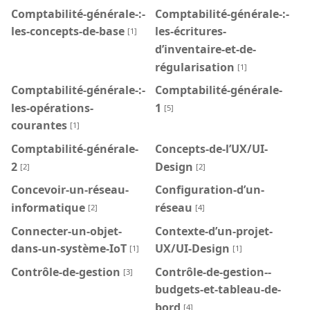
Comptabilité-générale-:-
Comptabilité-générale-:-
les-concepts-de-base
les-écritures-
[1]
d’inventaire-et-de-
régularisation
[1]
Comptabilité-générale-:-
Comptabilité-générale-
les-opérations-
1
[5]
courantes
[1]
Comptabilité-générale-
Concepts-de-l’UX/UI-
2
Design
[2]
[2]
Concevoir-un-réseau-
Configuration-d’un-
informatique
réseau
[2]
[4]
Connecter-un-objet-
Contexte-d’un-projet-
dans-un-système-IoT
UX/UI-Design
[1]
[1]
Contrôle-de-gestion
Contrôle-de-gestion--
[3]
budgets-et-tableau-de-
bord
[4]