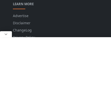
LEARN MORE
Advertise
Disclaimer
ChangeLog
Privacy Policy
DropDown
DropDown
Sub Menu 1
Sitemap
Contact
FOLLOW US