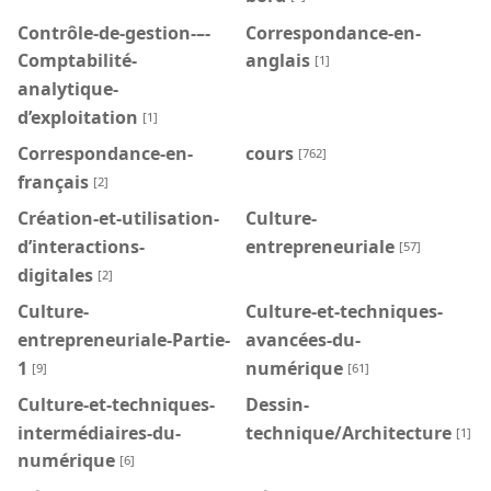
Contrôle-de-gestion-–-
Correspondance-en-
Comptabilité-
anglais
[1]
analytique-
d’exploitation
[1]
Correspondance-en-
cours
[762]
français
[2]
Création-et-utilisation-
Culture-
d’interactions-
entrepreneuriale
[57]
digitales
[2]
Culture-
Culture-et-techniques-
entrepreneuriale-Partie-
avancées-du-
1
numérique
[9]
[61]
Culture-et-techniques-
Dessin-
intermédiaires-du-
technique/Architecture
[1]
numérique
[6]